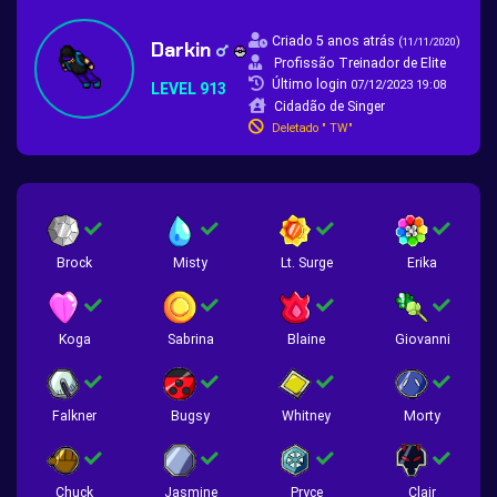
Criado 5 anos atrás
(
)
11/11/2020
Darkin
Profissão Treinador de Elite
Último login
07/12/2023 19:08
LEVEL 913
Cidadão de Singer
Deletado " TW"
Brock
Misty
Lt. Surge
Erika
Koga
Sabrina
Blaine
Giovanni
Falkner
Bugsy
Whitney
Morty
Chuck
Jasmine
Pryce
Clair