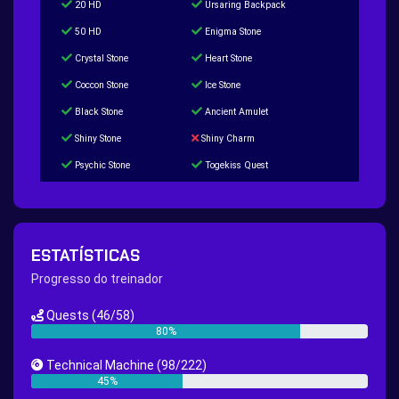
20 HD
Ursaring Backpack
50 HD
Enigma Stone
Crystal Stone
Heart Stone
Coccon Stone
Ice Stone
Black Stone
Ancient Amulet
Shiny Stone
Shiny Charm
Psychic Stone
Togekiss Quest
Tropius Puzzle Quest
Duskull Puzzle Quest
Baltoy Puzzle Quest
Feebas Quest
200 Great Ball Quest
Maze Gengar - Addon Gengar Quest
ESTATÍSTICAS
Hippie Outfit Quest
Mago Outfit Quest
Progresso do treinador
TV Camera Quest
Ultraball Quest
Quests
(46/58)
New Continent Quest pt.1
New Continent Quest pt.2
80%
Great Rod Quest
Super Rod Quest
Technical Machine
(98/222)
First Shiny Quest
First 151 Pokémons Quest
45%