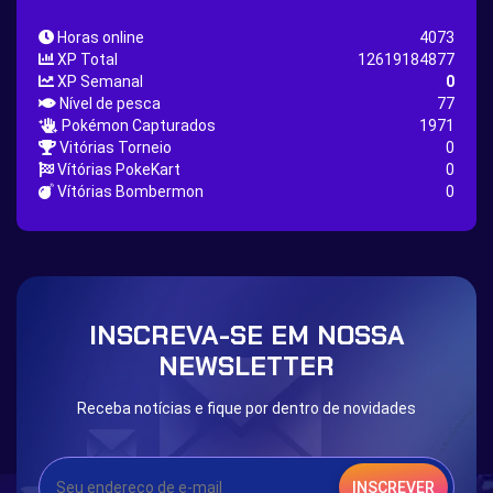
Thunder Stone Quest
Sun Stone Quest
Horas online
4073
Nature Backpack Quest
Burning Heart Quest
XP Total
12619184877
Lucario Quest
Captain Jack Quest
XP Semanal
0
Nível de pesca
77
Snowboard Outfit Quest
Geography
Pokémon Capturados
1971
Boost Stone
National Pokedex
Vitórias Torneio
0
Vítórias PokeKart
0
Primeiros 251 Pokemons na Pokedex
Dark Side
Vítórias Bombermon
0
Burned Tower +EXP
Burned Tower +Loot
Burned Tower +Catch
Gliscor & Magnezone Evolution Stone
The mystery of the Illusion
Syringe
Blessed Boost Stone
Cap Booster
INSCREVA-SE EM NOSSA
Eternal Dark Quest
Door 999
NEWSLETTER
Receba notícias e fique por dentro de novidades
INSCREVER