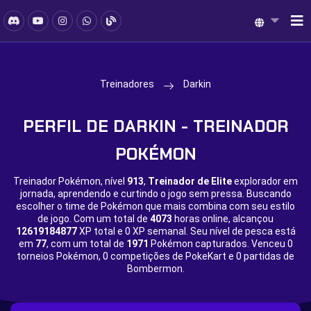
Treinadores
Darkin
PERFIL DE DARKIN - TREINADOR
POKÉMON
Treinador Pokémon, nível
913
,
Treinador de Elite
explorador em
jornada, aprendendo e curtindo o jogo sem pressa. Buscando
escolher o time de Pokémon que mais combina com seu estilo
de jogo. Com um total de
4073
horas online, alcançou
12619184877
XP total e
0 XP semanal. Seu nível de pesca está
em
77
, com um total de
1971
Pokémon capturados. Venceu
0
torneios Pokémon,
0 competições de PokeKart e
0 partidas de
Bombermon.