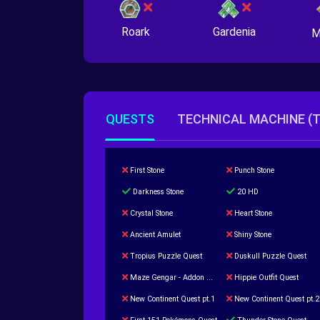
Roark
Gardenia
M
QUESTS
TECHNICAL MACHINE (
First Stone
Punch Stone
Darkness Stone
20 HD
Crystal Stone
Heart Stone
Ancient Amulet
Shiny Stone
Tropius Puzzle Quest
Duskull Puzzle Quest
Maze Gengar - Addon Gengar Quest
Hippie Outfit Quest
New Continent Quest pt.1
New Continent Quest pt.2