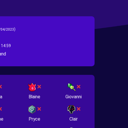
)
/04/2023
 14:59
and
na
Blaine
Giovanni
ne
Pryce
Clair