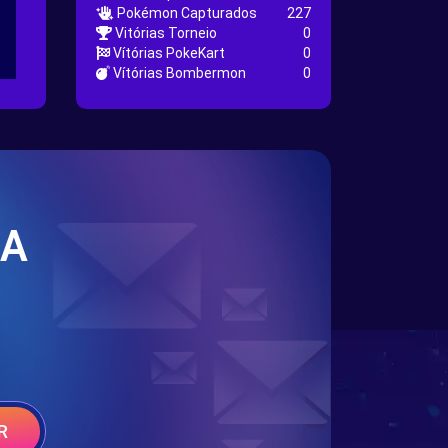
Pokémon Capturados
227
Vitórias Torneio
0
Vítórias PokeKart
0
Vítórias Bombermon
0
SA
R