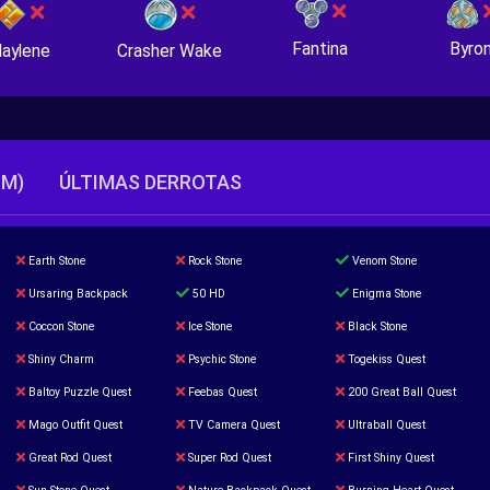
Fantina
Byro
Crasher Wake
aylene
TM)
ÚLTIMAS DERROTAS
Earth Stone
Rock Stone
Venom Stone
Ursaring Backpack
50 HD
Enigma Stone
Coccon Stone
Ice Stone
Black Stone
Shiny Charm
Psychic Stone
Togekiss Quest
Baltoy Puzzle Quest
Feebas Quest
200 Great Ball Quest
Mago Outfit Quest
TV Camera Quest
Ultraball Quest
Great Rod Quest
Super Rod Quest
First Shiny Quest