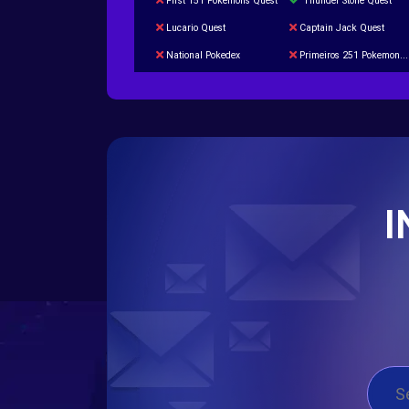
First 151 Pokémons Quest
Thunder Stone Quest
Lucario Quest
Captain Jack Quest
National Pokedex
Primeiros 251 Pokemons na Pokedex
Burned Tower +Catch
Gliscor & Magnezone Evolution Stone
Cap Booster
Eternal Dark Quest
I