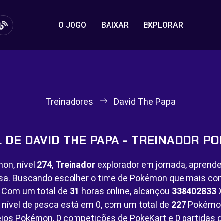
O JOGO
BAIXAR
EXPLORAR
Treinadores
David The Papa
L DE DAVID THE PAPA - TREINADOR P
on, nível
274
,
Treinador
explorador em jornada, aprende
sa. Buscando escolher o time de Pokémon que mais c
o. Com um total de
31
horas online, alcançou
338402833
X
 nível de pesca está em
0, com um total de
227
Pokémon
eios Pokémon,
0 competições de PokeKart e
0 partidas