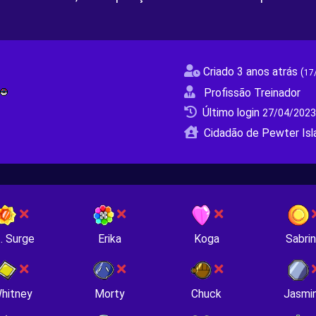
Criado 3 anos atrás
(
17
Profissão Treinador
Último login
27/04/2023
Cidadão de Pewter Isl
. Surge
Erika
Koga
Sabri
hitney
Morty
Chuck
Jasmi