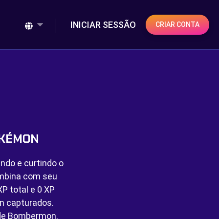
INICIAR SESSÃO
CRIAR CONTA
OKÉMON
ndo e curtindo o
ombina com seu
P total e
0 XP
 capturados.
 de Bombermon.