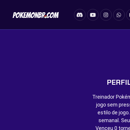
PERFI
Treinador Pokém
jogo sem pres
estilo de jog
semanal. Seu
Venceu
0 torn