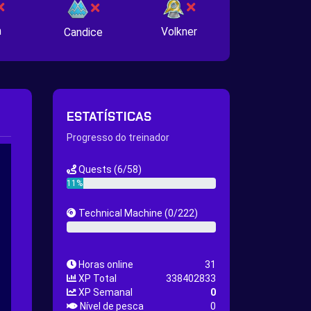
n
Volkner
Candice
ESTATÍSTICAS
Progresso do treinador
Quests
(6/58)
11%
Technical Machine
(0/222)
0%
Horas online
31
XP Total
338402833
XP Semanal
0
Nível de pesca
0