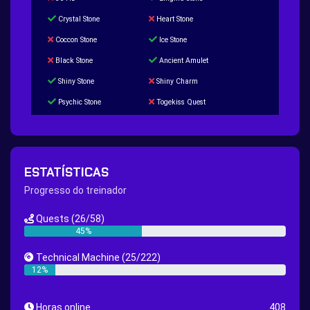
Crystal Stone
Heart Stone
Coccon Stone
Ice Stone
Black Stone
Ancient Amulet
Shiny Stone
Shiny Charm
Psychic Stone
Togekiss Quest
Tropius Puzzle Quest
Duskull Puzzle Quest
Baltoy Puzzle Quest
Feebas Quest
200 Great Ball Quest
Maze Gengar - Addon Gengar Quest
ESTATÍSTICAS
Hippie Outfit Quest
Mago Outfit Quest
Progresso do treinador
TV Camera Quest
Ultraball Quest
Quests
(26/58)
New Continent Quest pt.1
New Continent Quest pt.2
45%
Great Rod Quest
Super Rod Quest
Technical Machine
(25/222)
First Shiny Quest
First 151 Pokémons Quest
12%
Thunder Stone Quest
Sun Stone Quest
Horas online
408
Nature Backpack Quest
Burning Heart Quest