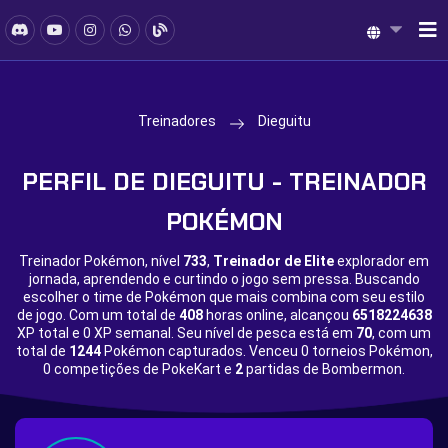
Treinadores
Dieguitu
PERFIL DE DIEGUITU - TREINADOR
POKÉMON
Treinador Pokémon, nível
733
,
Treinador de Elite
explorador em
jornada, aprendendo e curtindo o jogo sem pressa. Buscando
escolher o time de Pokémon que mais combina com seu estilo
de jogo. Com um total de
408
horas online, alcançou
6518224638
XP total e
0 XP semanal. Seu nível de pesca está em
70
, com um
total de
1244
Pokémon capturados. Venceu
0 torneios Pokémon,
0 competições de PokeKart e
2
partidas de Bombermon.