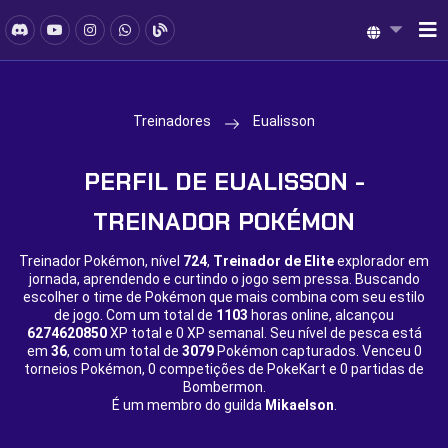
Treinadores
Eualisson
PERFIL DE EUALISSON -
TREINADOR POKÉMON
Treinador Pokémon, nível
724
,
Treinador de Elite
explorador em
jornada, aprendendo e curtindo o jogo sem pressa. Buscando
escolher o time de Pokémon que mais combina com seu estilo
de jogo. Com um total de
1103
horas online, alcançou
6274620850
XP total e
0 XP semanal. Seu nível de pesca está
em
36
, com um total de
3079
Pokémon capturados. Venceu
0
torneios Pokémon,
0 competições de PokeKart e
0 partidas de
Bombermon.
É um membro do guilda
Mikaelson
.