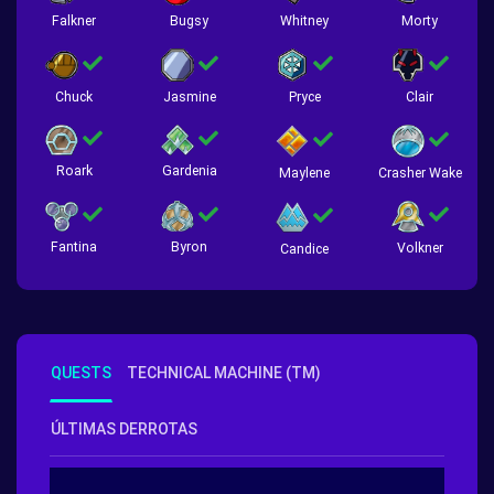
Falkner
Bugsy
Whitney
Morty
Chuck
Jasmine
Pryce
Clair
Roark
Gardenia
Crasher Wake
Maylene
Fantina
Byron
Volkner
Candice
QUESTS
TECHNICAL MACHINE (TM)
ÚLTIMAS DERROTAS