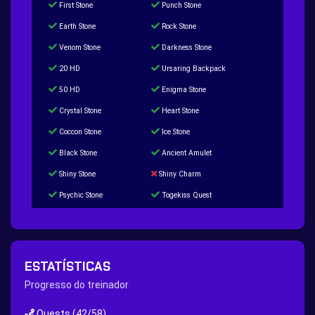
First Stone
Punch Stone
Earth Stone
Rock Stone
Venom Stone
Darkness Stone
20 HD
Ursaring Backpack
50 HD
Enigma Stone
Crystal Stone
Heart Stone
Coccon Stone
Ice Stone
Black Stone
Ancient Amulet
Shiny Stone
Shiny Charm
Psychic Stone
Togekiss Quest
Tropius Puzzle Quest
Duskull Puzzle Quest
Baltoy Puzzle Quest
Feebas Quest
200 Great Ball Quest
Maze Gengar - Addon Gengar Quest
ESTATÍSTICAS
Hippie Outfit Quest
Mago Outfit Quest
Progresso do treinador
TV Camera Quest
Ultraball Quest
Quests
(42/58)