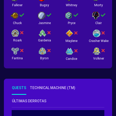
Falkner
Bugsy
Whitney
Morty
Chuck
Jasmine
Pryce
Clair
Roark
Gardenia
Crasher Wake
Maylene
Fantina
Byron
Volkner
Candice
QUESTS
TECHNICAL MACHINE (TM)
ÚLTIMAS DERROTAS