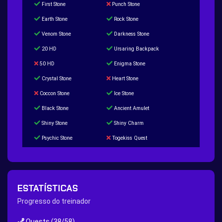
First Stone
Punch Stone
Earth Stone
Rock Stone
Venom Stone
Darkness Stone
20 HD
Ursaring Backpack
50 HD
Enigma Stone
Crystal Stone
Heart Stone
Coccon Stone
Ice Stone
Black Stone
Ancient Amulet
Shiny Stone
Shiny Charm
Psychic Stone
Togekiss Quest
Tropius Puzzle Quest
Duskull Puzzle Quest
Baltoy Puzzle Quest
Feebas Quest
200 Great Ball Quest
Maze Gengar - Addon Gengar Quest
ESTATÍSTICAS
Hippie Outfit Quest
Mago Outfit Quest
Progresso do treinador
TV Camera Quest
Ultraball Quest
Quests
(38/58)