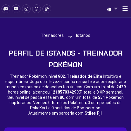
Treinadores
Istanos
PERFIL DE ISTANOS - TREINADOR
POKÉMON
Treinador Pokémon, nível
902
,
Treinador de Elite
intuitivo e
espontâneo. Joga com leveza, confia na sorte e adora explorar o
mundo em busca de descobertas únicas. Com um total de
2429
horas online, alcançou
12185703429
XP total e
0 XP semanal.
Seu nível de pesca está em
80
, com um total de
551
Pokémon
capturados. Venceu
0 torneios Pokémon,
0 competições de
PokeKart e
0 partidas de Bombermon.
Atualmente em parceria com
Stiles Pjl
.