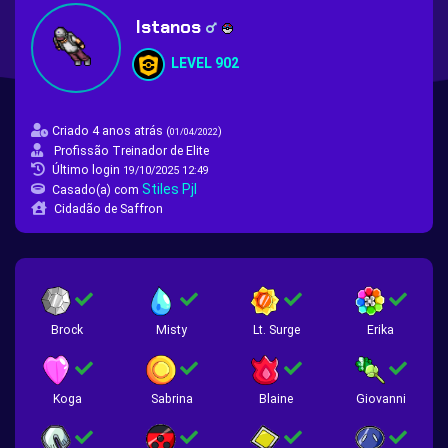
Istanos
LEVEL 902
Criado 4 anos atrás
(
)
01/04/2022
Profissão Treinador de Elite
Último login
19/10/2025 12:49
Stiles Pjl
Casado(a) com
Cidadão de Saffron
Brock
Misty
Lt. Surge
Erika
Koga
Sabrina
Blaine
Giovanni