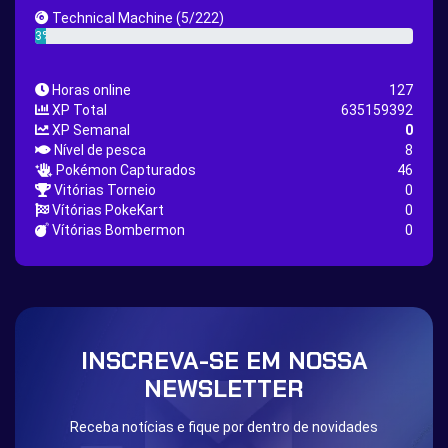
Great Rod Quest
Super Rod Quest
Technical Machine
(5/222)
First Shiny Quest
First 151 Pokémons Quest
3%
Thunder Stone Quest
Sun Stone Quest
Horas online
127
Nature Backpack Quest
Burning Heart Quest
XP Total
635159392
Lucario Quest
Captain Jack Quest
XP Semanal
0
Nível de pesca
8
Snowboard Outfit Quest
Geography
Pokémon Capturados
46
Boost Stone
National Pokedex
Vitórias Torneio
0
Vítórias PokeKart
0
Primeiros 251 Pokemons na Pokedex
Dark Side
Vítórias Bombermon
0
Burned Tower +EXP
Burned Tower +Loot
Burned Tower +Catch
Gliscor & Magnezone Evolution Stone
The mystery of the Illusion
Syringe
Blessed Boost Stone
Cap Booster
INSCREVA-SE EM NOSSA
Eternal Dark Quest
Door 999
NEWSLETTER
Receba notícias e fique por dentro de novidades