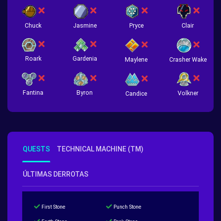
Chuck
Jasmine
Pryce
Clair
Roark
Gardenia
Crasher Wake
Maylene
Fantina
Byron
Volkner
Candice
QUESTS
TECHNICAL MACHINE (TM)
ÚLTIMAS DERROTAS
First Stone
Punch Stone