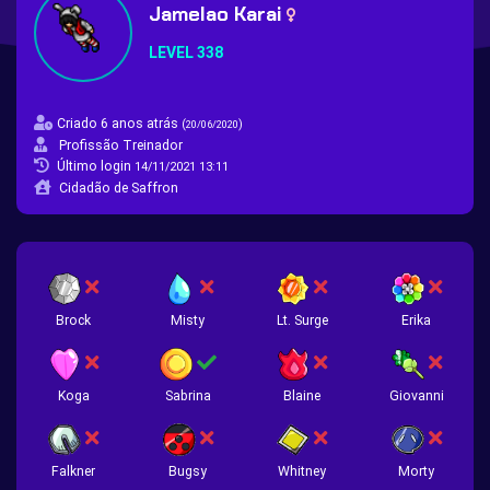
Jamelao Karai
LEVEL 338
Criado 6 anos atrás
(
)
20/06/2020
Profissão Treinador
Último login
14/11/2021 13:11
Cidadão de Saffron
Brock
Misty
Lt. Surge
Erika
Koga
Sabrina
Blaine
Giovanni
Falkner
Bugsy
Whitney
Morty