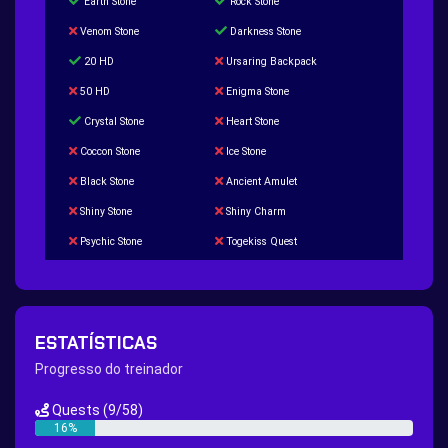
Earth Stone
Rock Stone
Venom Stone
Darkness Stone
20 HD
Ursaring Backpack
50 HD
Enigma Stone
Crystal Stone
Heart Stone
Coccon Stone
Ice Stone
Black Stone
Ancient Amulet
Shiny Stone
Shiny Charm
Psychic Stone
Togekiss Quest
Tropius Puzzle Quest
Duskull Puzzle Quest
Baltoy Puzzle Quest
Feebas Quest
200 Great Ball Quest
Maze Gengar - Addon Gengar Quest
ESTATÍSTICAS
Hippie Outfit Quest
Mago Outfit Quest
Progresso do treinador
TV Camera Quest
Ultraball Quest
Quests
(9/58)
New Continent Quest pt.1
New Continent Quest pt.2
16%