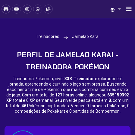
Treinadores
Jamelao Karai
PERFIL DE JAMELAO KARAI -
TREINADORA POKÉMON
Treinadora Pokémon, nível
338
,
Treinador
explorador em
jornada, aprendendo e curtindo o jogo sem pressa. Buscando
escolher o time de Pokémon que mais combina com seu estilo
de jogo. Com um total de
127
horas online, alcançou
635159392
XP total e
0 XP semanal. Seu nível de pesca está em
8
, com um
total de
46
Pokémon capturados. Venceu
0 torneios Pokémon,
0
competições de PokeKart e
0 partidas de Bombermon.