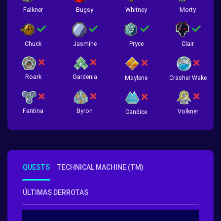
Falkner
Bugsy
Whitney
Morty
Chuck
Jasmine
Pryce
Clair
Roark
Gardenia
Crasher Wake
Maylene
Fantina
Byron
Volkner
Candice
QUESTS
TECHNICAL MACHINE (TM)
ÚLTIMAS DERROTAS