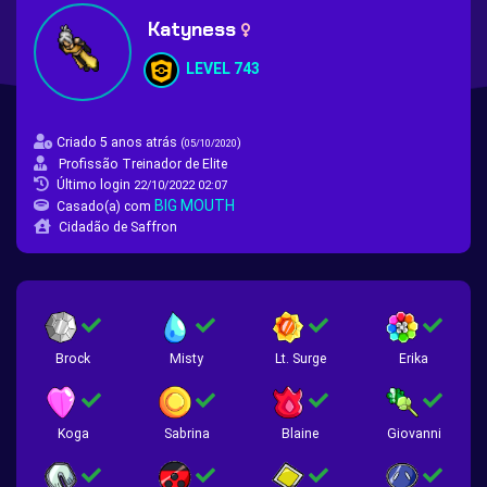
Katyness
LEVEL 743
Criado 5 anos atrás
(
)
05/10/2020
Profissão Treinador de Elite
Último login
22/10/2022 02:07
BIG MOUTH
Casado(a) com
Cidadão de Saffron
Brock
Misty
Lt. Surge
Erika
Koga
Sabrina
Blaine
Giovanni