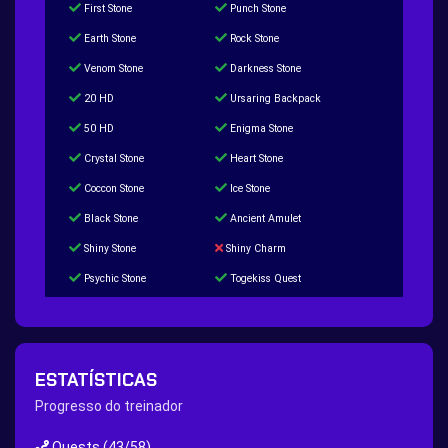
First Stone
Punch Stone
Earth Stone
Rock Stone
Venom Stone
Darkness Stone
20 HD
Ursaring Backpack
50 HD
Enigma Stone
Crystal Stone
Heart Stone
Coccon Stone
Ice Stone
Black Stone
Ancient Amulet
Shiny Stone
Shiny Charm
Psychic Stone
Togekiss Quest
Tropius Puzzle Quest
Duskull Puzzle Quest
Baltoy Puzzle Quest
Feebas Quest
200 Great Ball Quest
Maze Gengar - Addon Gengar Quest
ESTATÍSTICAS
Hippie Outfit Quest
Mago Outfit Quest
Progresso do treinador
TV Camera Quest
Ultraball Quest
Quests
(43/58)