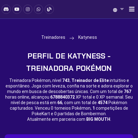
Treinadores
Katyness
PERFIL DE KATYNESS -
TREINADORA POKÉMON
Treinadora Pokémon, nível
743
,
Treinador de Elite
intuitivo e
espontâneo. Joga com leveza, confia na sorte e adora explorar o
mundo em busca de descobertas únicas. Com um total de
767
horas online, alcançou
6788840372
XP total e
0 XP semanal. Seu
nível de pesca está em
66
, com um total de
4574
Pokémon
capturados. Venceu
0 torneios Pokémon,
1
competições de
PokeKart e
0 partidas de Bombermon.
Atualmente em parceria com
BIG MOUTH
.