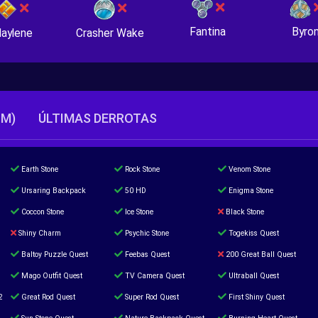
Fantina
Byro
Crasher Wake
aylene
TM)
ÚLTIMAS DERROTAS
Earth Stone
Rock Stone
Venom Stone
Ursaring Backpack
50 HD
Enigma Stone
Coccon Stone
Ice Stone
Black Stone
Shiny Charm
Psychic Stone
Togekiss Quest
Baltoy Puzzle Quest
Feebas Quest
200 Great Ball Quest
Mago Outfit Quest
TV Camera Quest
Ultraball Quest
2
Great Rod Quest
Super Rod Quest
First Shiny Quest