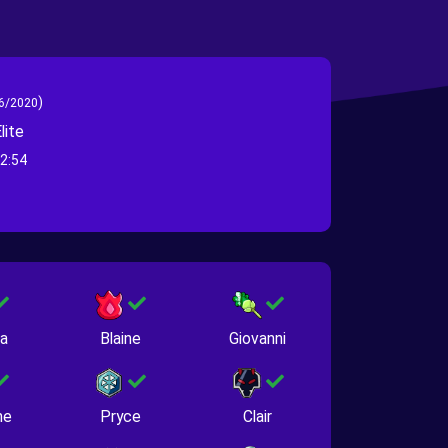
)
6/2020
lite
2:54
na
Blaine
Giovanni
ne
Pryce
Clair