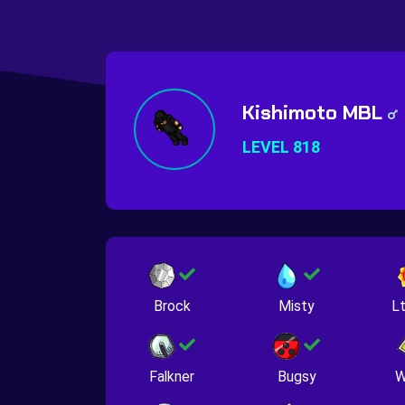
Kishimoto MBL
LEVEL 818
Brock
Misty
Lt
Falkner
Bugsy
W