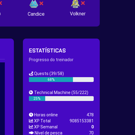
n
Volkner
Candice
ESTATÍSTICAS
Progresso do treinador
Quests
(39/58)
68%
Technical Machine
(55/222)
25%
Horas online
478
XP Total
9085153381
XP Semanal
0
Nível de pesca
70