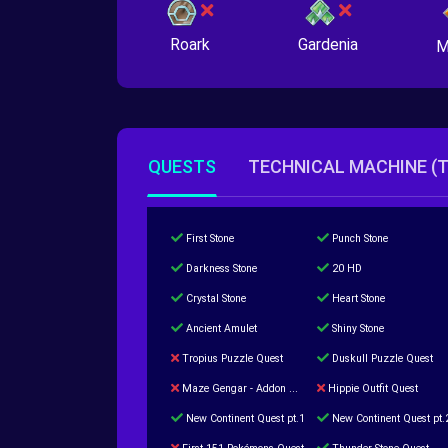
Roark
Gardenia
M
QUESTS
TECHNICAL MACHINE (
First Stone
Punch Stone
Darkness Stone
20 HD
Crystal Stone
Heart Stone
Ancient Amulet
Shiny Stone
Tropius Puzzle Quest
Duskull Puzzle Quest
Maze Gengar - Addon Gengar Quest
Hippie Outfit Quest
New Continent Quest pt.1
New Continent Quest pt.