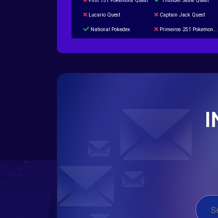
First 151 Pokémons Quest
Thunder Stone Quest
Lucario Quest
Captain Jack Quest
National Pokedex
Primeiros 251 Pokemons na Pokedex
Burned Tower +Catch
Gliscor & Magnezone Evolution Stone
Cap Booster
Eternal Dark Quest
I