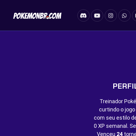
PERFI
Treinador Poké
curtindo o jog
com seu estilo d
0 XP semanal. Se
Venceu
24
torn