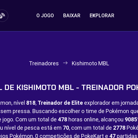
O JOGO
BAIXAR
EXPLORAR
Treinadores
Kishimoto MBL
L DE KISHIMOTO MBL - TREINADOR P
mon, nível
818
,
Treinador de Elite
explorador em jornad
o sem pressa. Buscando escolher o time de Pokémon q
e jogo. Com um total de
478
horas online, alcançou
9085
u nível de pesca está em
70
, com um total de
2778
Poké
eios Pokémon,
0 competições de PokeKart e
47
partida