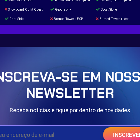
Sun Stone Quest
Nature Backpack Quest
Burning Heart Quest
Snowboard Outfit Quest
Geography
Boost Stone
Dark Side
Burned Tower +EXP
Burned Tower +Loot
The mystery of the Illusion
Syringe
Blessed Boost Stone
Door 999
NSCREVA-SE EM NOS
NEWSLETTER
Receba notícias e fique por dentro de novidades
INSCREVE