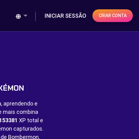
INICIAR SESSÃO
CRIAR CONTA
OKÉMON
a, aprendendo e
ue mais combina
153381
XP total e
mon capturados.
s de Bombermon.