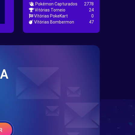
Pokémon Capturados
2778
Vitórias Torneio
24
Vítórias PokeKart
0
Vítórias Bombermon
47
SA
R