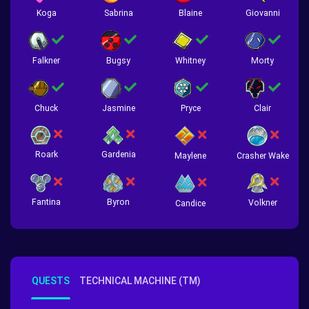
Koga
Sabrina
Blaine
Giovanni
Falkner
Bugsy
Whitney
Morty
Chuck
Jasmine
Pryce
Clair
Roark
Gardenia
Crasher Wake
Maylene
Fantina
Byron
Volkner
Candice
QUESTS
TECHNICAL MACHINE (TM)