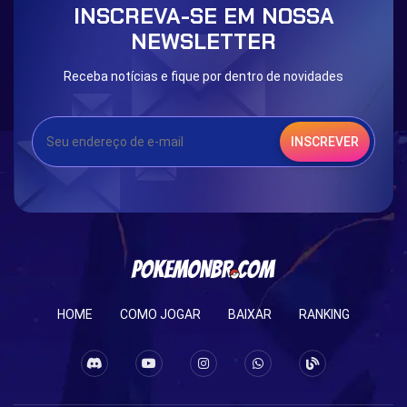
INSCREVA-SE EM NOSSA
Eternal Dark Quest
Door 999
NEWSLETTER
Receba notícias e fique por dentro de novidades
INSCREVER
HOME
COMO JOGAR
BAIXAR
RANKING