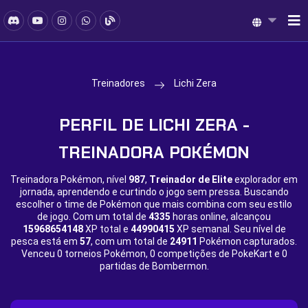
Treinadores
Lichi Zera
PERFIL DE LICHI ZERA -
TREINADORA POKÉMON
Treinadora Pokémon, nível
987
,
Treinador de Elite
explorador em
jornada, aprendendo e curtindo o jogo sem pressa. Buscando
escolher o time de Pokémon que mais combina com seu estilo
de jogo. Com um total de
4335
horas online, alcançou
15968654148
XP total e
44990415
XP semanal. Seu nível de
pesca está em
57
, com um total de
24911
Pokémon capturados.
Venceu
0 torneios Pokémon,
0 competições de PokeKart e
0
partidas de Bombermon.