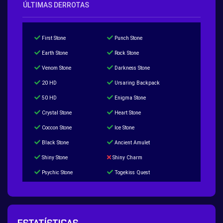
ÚLTIMAS DERROTAS
First Stone
Punch Stone
Earth Stone
Rock Stone
Venom Stone
Darkness Stone
20 HD
Ursaring Backpack
50 HD
Enigma Stone
Crystal Stone
Heart Stone
Coccon Stone
Ice Stone
Black Stone
Ancient Amulet
Shiny Stone
Shiny Charm
Psychic Stone
Togekiss Quest
Tropius Puzzle Quest
Duskull Puzzle Quest
Baltoy Puzzle Quest
Feebas Quest
200 Great Ball Quest
Maze Gengar - Addon Gengar Quest