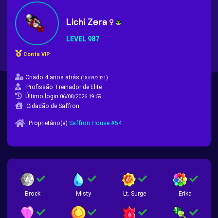
Lichi Zera
LEVEL 987
Conta VIP
Criado 4 anos atrás
(
)
18/09/2021
Profissão Treinador de Elite
Último login
06/08/2026 19:59
Cidadão de Saffron
Proprietário(a)
Saffron House #54
Brock
Misty
Lt. Surge
Erika