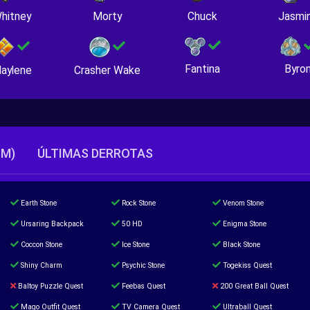
hitney
Morty
Chuck
Jasmi
Fantina
Byro
Crasher Wake
aylene
TM)
ÚLTIMAS DERROTAS
Earth Stone
Rock Stone
Venom Stone
Ursaring Backpack
50 HD
Enigma Stone
Coccon Stone
Ice Stone
Black Stone
Shiny Charm
Psychic Stone
Togekiss Quest
Baltoy Puzzle Quest
Feebas Quest
200 Great Ball Quest
Mago Outfit Quest
TV Camera Quest
Ultraball Quest