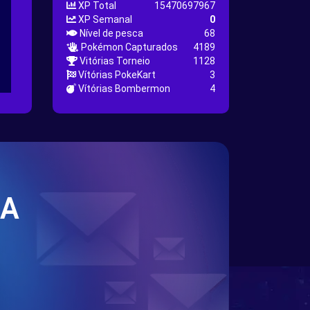
XP Total
15470697967
XP Semanal
0
Nível de pesca
68
Pokémon Capturados
4189
Vitórias Torneio
1128
Vítórias PokeKart
3
Vítórias Bombermon
4
SA