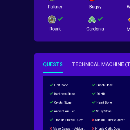
Falkner
Bugsy
W
Roark
Gardenia
M
QUESTS
TECHNICAL MACHINE (
First Stone
Punch Stone
Darkness Stone
20 HD
Crystal Stone
Heart Stone
Ancient Amulet
Shiny Stone
Tropius Puzzle Quest
Duskull Puzzle Quest
Maze Gengar - Addon Gengar Quest
Hippie Outfit Quest