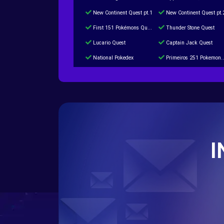
New Continent Quest pt.1
New Continent Quest pt.
First 151 Pokémons Quest
Thunder Stone Quest
Lucario Quest
Captain Jack Quest
National Pokedex
Primeiros 251 Pokemons na Pokedex
Burned Tower +Catch
Gliscor & Magnezone Evolution Stone
Cap Booster
Eternal Dark Quest
I