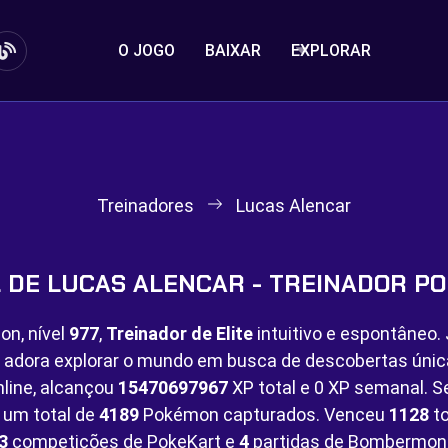
O JOGO
BAIXAR
EXPLORAR
Treinadores
Lucas Alencar
L DE LUCAS ALENCAR - TREINADOR P
on, nível
977
,
Treinador de Elite
intuitivo e espontâneo.
e adora explorar o mundo em busca de descobertas úni
line, alcançou
15470697967
XP total e
0 XP semanal. Se
 um total de
4189
Pokémon capturados. Venceu
1128
to
3
competições de PokeKart e
4
partidas de Bombermon