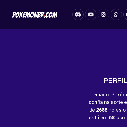
PERFI
Treinador Pokém
confia na sorte 
de
2688
horas on
está em
68
, com