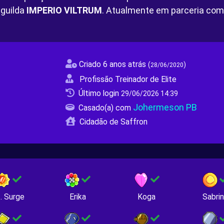
guilda
IMPERIO VILTRUM
. Atualmente em parceria co
Criado 6 anos atrás
(
)
28/06/2020
Profissão Treinador de Elite
Último login
29/06/2026 14:39
Johermeson PB
Casado(a) com
Cidadão de Saffron
. Surge
Erika
Koga
Sabri