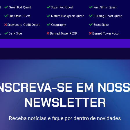
2
Great Rod Quest
Super Rod Quest
First Shiny Quest
Sun Stone Quest
Nature Backpack Quest
Burning Heart Quest
Snowboard Outfit Quest
Geography
Boost Stone
Dark Side
Burned Tower +EXP
Burned Tower +Loot
The mystery of the Illusion
Syringe
Blessed Boost Stone
Door 999
NSCREVA-SE EM NOS
NEWSLETTER
Receba notícias e fique por dentro de novidades