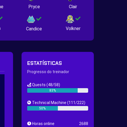
ne
Pryce
Clair
n
Volkner
Candice
ESTATÍSTICAS
Progresso do treinador
Quests
(48/58)
83%
Technical Machine
(111/222)
50%
Horas online
2688