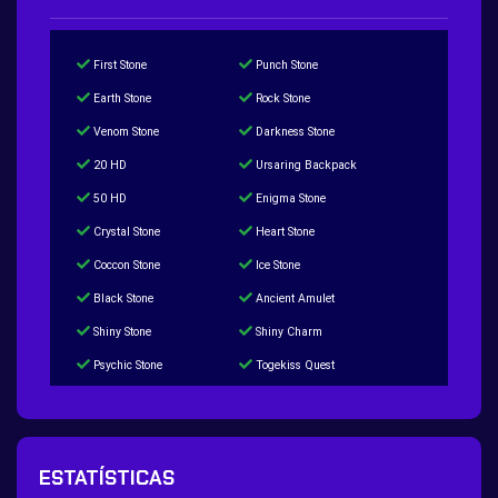
First Stone
Punch Stone
Earth Stone
Rock Stone
Venom Stone
Darkness Stone
20 HD
Ursaring Backpack
50 HD
Enigma Stone
Crystal Stone
Heart Stone
Coccon Stone
Ice Stone
Black Stone
Ancient Amulet
Shiny Stone
Shiny Charm
Psychic Stone
Togekiss Quest
Tropius Puzzle Quest
Duskull Puzzle Quest
Baltoy Puzzle Quest
Feebas Quest
200 Great Ball Quest
Maze Gengar - Addon Gengar Quest
ESTATÍSTICAS