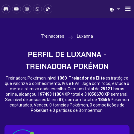
Treinadores
Luxanna
PERFIL DE LUXANNA -
TREINADORA POKÉMON
Treinadora Pokémon, nível
1060
,
Treinador de Elite
estratégico
que valoriza o conhecimento, IVs e EVs. Joga com foco, estuda o
meta e otimiza cada escolha. Com um total de
25121
horas
online, alcançou
19749311004
XP total e
31058670
XP semanal.
Seu nível de pesca está em
87
, com um total de
18556
Pokémon
capturados. Venceu
0 torneios Pokémon,
0 competições de
PokeKart e
0 partidas de Bombermon.