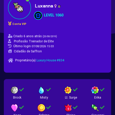
Luxanna
LEVEL 1060
Conta VIP
Criado 6 anos atrás
(
)
20/08/2019
Profissão Treinador de Elite
Último login
07/08/2026 15:03
Cidadão de Saffron
Proprietário(a)
Luxury House #834
Brock
Misty
Lt. Surge
Erika