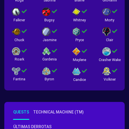
Koga
Sabrina
Blaine
Giovanni
Falkner
Bugsy
Whitney
Morty
Chuck
Jasmine
Pryce
Clair
Roark
Gardenia
Crasher Wake
Maylene
Fantina
Byron
Volkner
Candice
QUESTS
TECHNICAL MACHINE (TM)
ÚLTIMAS DERROTAS