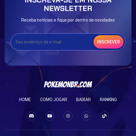
Eternal Dark Quest
Door 999
NEWSLETTER
Receba notícias e fique por dentro de novidades
INSCREVER
HOME
COMO JOGAR
BAIXAR
RANKING