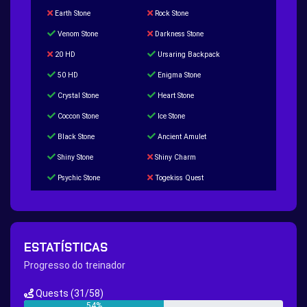
Earth Stone
Rock Stone
Venom Stone
Darkness Stone
20 HD
Ursaring Backpack
50 HD
Enigma Stone
Crystal Stone
Heart Stone
Coccon Stone
Ice Stone
Black Stone
Ancient Amulet
Shiny Stone
Shiny Charm
Psychic Stone
Togekiss Quest
Tropius Puzzle Quest
Duskull Puzzle Quest
Baltoy Puzzle Quest
Feebas Quest
200 Great Ball Quest
Maze Gengar - Addon Gengar Quest
ESTATÍSTICAS
Hippie Outfit Quest
Mago Outfit Quest
Progresso do treinador
TV Camera Quest
Ultraball Quest
Quests
(31/58)
New Continent Quest pt.1
New Continent Quest pt.2
54%