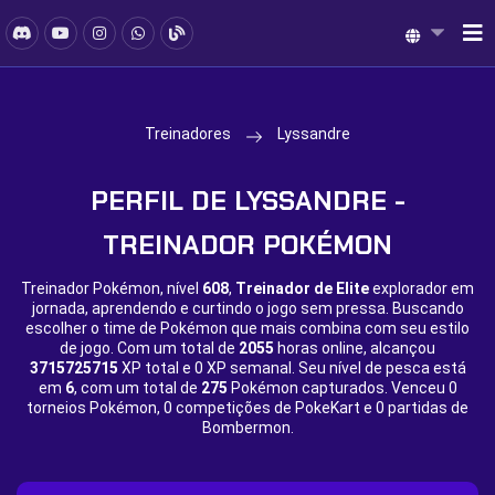
Treinadores
Lyssandre
PERFIL DE LYSSANDRE -
TREINADOR POKÉMON
Treinador Pokémon, nível
608
,
Treinador de Elite
explorador em
jornada, aprendendo e curtindo o jogo sem pressa. Buscando
escolher o time de Pokémon que mais combina com seu estilo
de jogo. Com um total de
2055
horas online, alcançou
3715725715
XP total e
0 XP semanal. Seu nível de pesca está
em
6
, com um total de
275
Pokémon capturados. Venceu
0
torneios Pokémon,
0 competições de PokeKart e
0 partidas de
Bombermon.