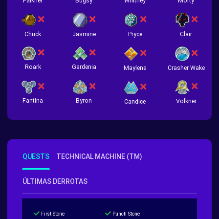
Falkner
Bugsy
Whitney
Morty
Chuck
Jasmine
Pryce
Clair
Roark
Gardenia
Crasher Wake
Maylene
Fantina
Byron
Volkner
Candice
QUESTS
TECHNICAL MACHINE (TM)
ÚLTIMAS DERROTAS
First Stone
Punch Stone