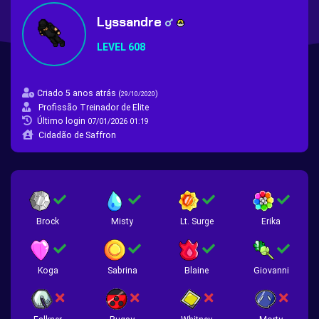
Lyssandre
LEVEL 608
Criado 5 anos atrás
(
)
29/10/2020
Profissão Treinador de Elite
Último login
07/01/2026 01:19
Cidadão de Saffron
Brock
Misty
Lt. Surge
Erika
Koga
Sabrina
Blaine
Giovanni