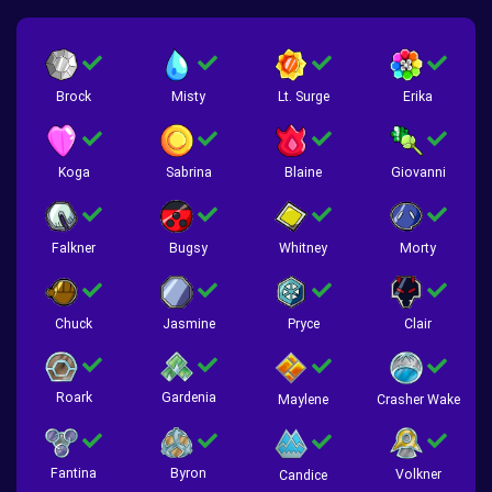
Brock
Misty
Lt. Surge
Erika
Koga
Sabrina
Blaine
Giovanni
Falkner
Bugsy
Whitney
Morty
Chuck
Jasmine
Pryce
Clair
Roark
Gardenia
Crasher Wake
Maylene
Fantina
Byron
Volkner
Candice