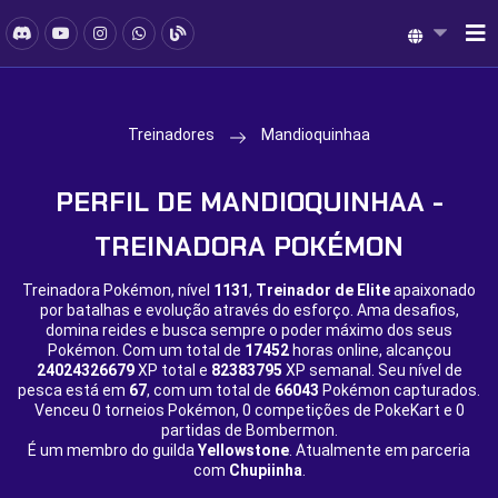
Treinadores
Mandioquinhaa
PERFIL DE MANDIOQUINHAA -
TREINADORA POKÉMON
Treinadora Pokémon, nível
1131
,
Treinador de Elite
apaixonado
por batalhas e evolução através do esforço. Ama desafios,
domina reides e busca sempre o poder máximo dos seus
Pokémon. Com um total de
17452
horas online, alcançou
24024326679
XP total e
82383795
XP semanal. Seu nível de
pesca está em
67
, com um total de
66043
Pokémon capturados.
Venceu
0 torneios Pokémon,
0 competições de PokeKart e
0
partidas de Bombermon.
É um membro do guilda
Yellowstone
. Atualmente em parceria
com
Chupiinha
.