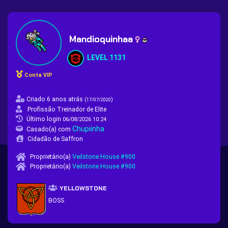
Mandioquinhaa
LEVEL 1131
Conta VIP
Criado 6 anos atrás
(
)
17/07/2020
Profissão Treinador de Elite
Último login
06/08/2026 10:24
Chupiinha
Casado(a) com
Cidadão de Saffron
Proprietário(a)
Veilstone House #900
Proprietário(a)
Veilstone House #900
YELLOWSTONE
BOSS