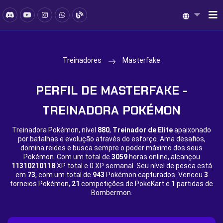
Treinadores
Masterfake
PERFIL DE MASTERFAKE -
TREINADORA POKÉMON
Treinadora Pokémon, nível
880
,
Treinador de Elite
apaixonado
por batalhas e evolução através do esforço. Ama desafios,
domina reides e busca sempre o poder máximo dos seus
Pokémon. Com um total de
3059
horas online, alcançou
11310210118
XP total e
0 XP semanal. Seu nível de pesca está
em
73
, com um total de
943
Pokémon capturados. Venceu
3
torneios Pokémon,
21
competições de PokeKart e
1
partidas de
Bombermon.