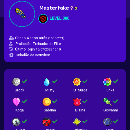
Masterfake
LEVEL 880
Criado 4 anos atrás
(
)
16/10/2021
Profissão Treinador de Elite
Último login
16/07/2025 15:10
Cidadão de Vermilion
Brock
Misty
Lt. Surge
Erika
Koga
Sabrina
Blaine
Giovanni