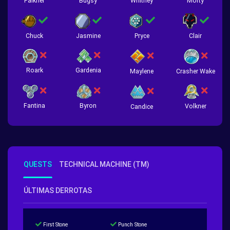
Falkner
Bugsy
Whitney
Morty
Chuck
Jasmine
Pryce
Clair
Roark
Gardenia
Crasher Wake
Maylene
Fantina
Byron
Volkner
Candice
QUESTS
TECHNICAL MACHINE (TM)
ÚLTIMAS DERROTAS
First Stone
Punch Stone