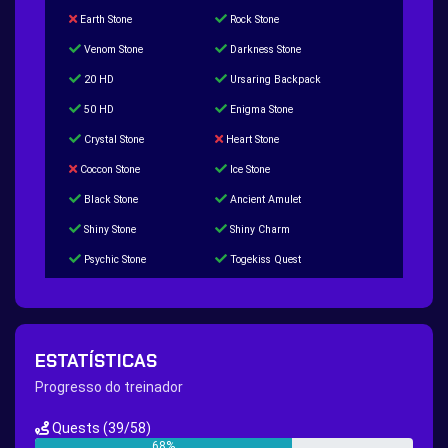
Earth Stone
Rock Stone
Venom Stone
Darkness Stone
20 HD
Ursaring Backpack
50 HD
Enigma Stone
Crystal Stone
Heart Stone
Coccon Stone
Ice Stone
Black Stone
Ancient Amulet
Shiny Stone
Shiny Charm
Psychic Stone
Togekiss Quest
Tropius Puzzle Quest
Duskull Puzzle Quest
Baltoy Puzzle Quest
Feebas Quest
200 Great Ball Quest
Maze Gengar - Addon Gengar Quest
ESTATÍSTICAS
Hippie Outfit Quest
Mago Outfit Quest
Progresso do treinador
TV Camera Quest
Ultraball Quest
Quests
(39/58)
New Continent Quest pt.1
New Continent Quest pt.2
68%