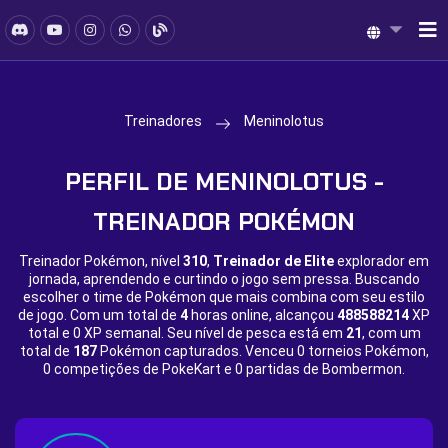
Treinadores
Meninolotus
PERFIL DE MENINOLOTUS -
TREINADOR POKÉMON
Treinador Pokémon, nível
310
,
Treinador de Elite
explorador em
jornada, aprendendo e curtindo o jogo sem pressa. Buscando
escolher o time de Pokémon que mais combina com seu estilo
de jogo. Com um total de
4
horas online, alcançou
488588214
XP
total e
0 XP semanal. Seu nível de pesca está em
21
, com um
total de
187
Pokémon capturados. Venceu
0 torneios Pokémon,
0 competições de PokeKart e
0 partidas de Bombermon.