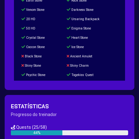
Earth Stone
Rock Stone
Venom Stone
Darkness Stone
20 HD
Ursaring Backpack
50 HD
Enigma Stone
Crystal Stone
Heart Stone
Coccon Stone
Ice Stone
Black Stone
Ancient Amulet
Shiny Stone
Shiny Charm
Psychic Stone
Togekiss Quest
Tropius Puzzle Quest
Duskull Puzzle Quest
Baltoy Puzzle Quest
Feebas Quest
200 Great Ball Quest
Maze Gengar - Addon Gengar Quest
ESTATÍSTICAS
Hippie Outfit Quest
Mago Outfit Quest
Progresso do treinador
TV Camera Quest
Ultraball Quest
Quests
(25/58)
New Continent Quest pt.1
New Continent Quest pt.2
44%