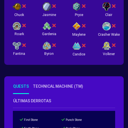
Chuck
Jasmine
Pryce
Clair
Roark
Gardenia
Crasher Wake
Maylene
Fantina
Byron
Volkner
Candice
QUESTS
TECHNICAL MACHINE (TM)
ÚLTIMAS DERROTAS
First Stone
Punch Stone