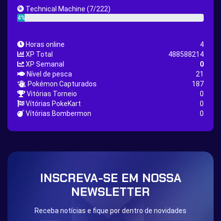
Great Rod Quest
Super Rod Quest
Technical Machine
(7/222)
First Shiny Quest
First 151 Pokémons Quest
4%
Thunder Stone Quest
Sun Stone Quest
Horas online
4
Nature Backpack Quest
Burning Heart Quest
XP Total
488588214
Lucario Quest
Captain Jack Quest
XP Semanal
0
Nível de pesca
21
Snowboard Outfit Quest
Geography
Pokémon Capturados
187
Boost Stone
National Pokedex
Vitórias Torneio
0
Vítórias PokeKart
0
Primeiros 251 Pokemons na Pokedex
Dark Side
Vítórias Bombermon
0
Burned Tower +EXP
Burned Tower +Loot
Burned Tower +Catch
Gliscor & Magnezone Evolution Stone
The mystery of the Illusion
Syringe
Blessed Boost Stone
Cap Booster
INSCREVA-SE EM NOSSA
Eternal Dark Quest
Door 999
NEWSLETTER
Receba notícias e fique por dentro de novidades