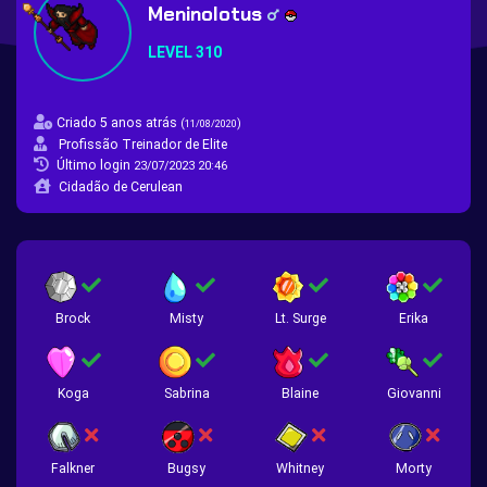
Meninolotus
LEVEL 310
Criado 5 anos atrás
(
)
11/08/2020
Profissão Treinador de Elite
Último login
23/07/2023 20:46
Cidadão de Cerulean
Brock
Misty
Lt. Surge
Erika
Koga
Sabrina
Blaine
Giovanni
Falkner
Bugsy
Whitney
Morty