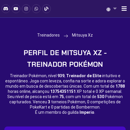
Treinadores
Mitsuya Xz
PERFIL DE MITSUYA XZ -
TREINADOR POKÉMON
Treinador Pokémon, nível
939
,
Treinador de Elite
intuitivo e
espontâneo. Joga com leveza, confia na sorte e adora explorar o
mundo em busca de descobertas únicas. Com um total de
1788
horas online, alcançou
13754351151
XP total e
0 XP semanal.
Seu nível de pesca está em
75
, com um total de
530
Pokémon
capturados. Venceu
3
torneios Pokémon,
0 competições de
PokeKart e
0 partidas de Bombermon.
É um membro do guilda
Imperio
.