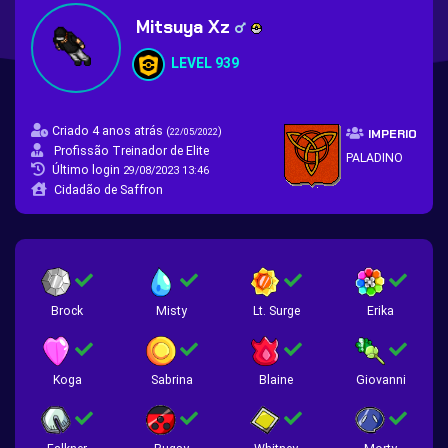
Mitsuya Xz
LEVEL 939
Criado 4 anos atrás
(
)
22/05/2022
IMPERIO
Profissão Treinador de Elite
PALADINO
Último login
29/08/2023 13:46
Cidadão de Saffron
Brock
Misty
Lt. Surge
Erika
Koga
Sabrina
Blaine
Giovanni