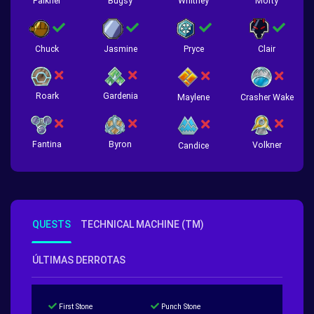
Falkner
Bugsy
Whitney
Morty
Chuck
Jasmine
Pryce
Clair
Roark
Gardenia
Crasher Wake
Maylene
Fantina
Byron
Volkner
Candice
QUESTS
TECHNICAL MACHINE (TM)
ÚLTIMAS DERROTAS
First Stone
Punch Stone