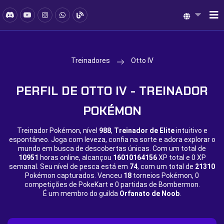
Treinadores
Otto IV
PERFIL DE OTTO IV - TREINADOR
POKÉMON
Treinador Pokémon, nível
988
,
Treinador de Elite
intuitivo e
espontâneo. Joga com leveza, confia na sorte e adora explorar o
mundo em busca de descobertas únicas. Com um total de
10951
horas online, alcançou
16010164156
XP total e
0 XP
semanal. Seu nível de pesca está em
74
, com um total de
21310
Pokémon capturados. Venceu
18
torneios Pokémon,
0
competições de PokeKart e
0 partidas de Bombermon.
É um membro do guilda
Orfanato de Noob
.