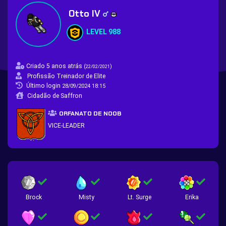
Otto IV
LEVEL 988
Criado 5 anos atrás
(
)
22/02/2021
Profissão Treinador de Elite
Último login
28/09/2024 18:15
Cidadão de Saffron
ORFANATO DE NOOB
VICE-LEADER
Brock
Misty
Lt. Surge
Erika