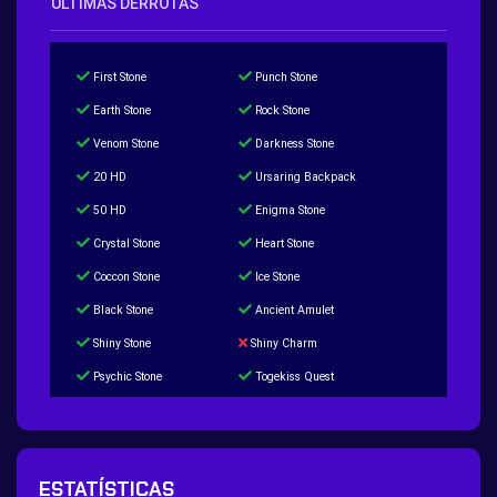
ÚLTIMAS DERROTAS
First Stone
Punch Stone
Earth Stone
Rock Stone
Venom Stone
Darkness Stone
20 HD
Ursaring Backpack
50 HD
Enigma Stone
Crystal Stone
Heart Stone
Coccon Stone
Ice Stone
Black Stone
Ancient Amulet
Shiny Stone
Shiny Charm
Psychic Stone
Togekiss Quest
Tropius Puzzle Quest
Duskull Puzzle Quest
Baltoy Puzzle Quest
Feebas Quest
200 Great Ball Quest
Maze Gengar - Addon Gengar Quest
ESTATÍSTICAS