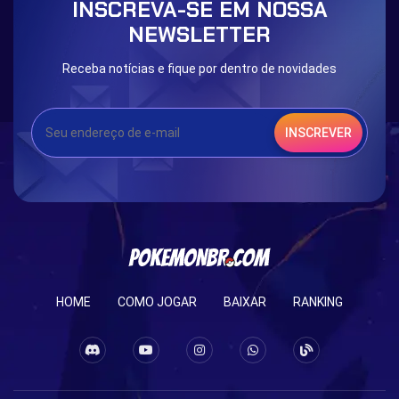
INSCREVA-SE EM NOSSA
Eternal Dark Quest
Door 999
NEWSLETTER
Receba notícias e fique por dentro de novidades
INSCREVER
HOME
COMO JOGAR
BAIXAR
RANKING