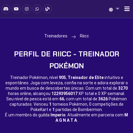
Treinadores
Riicc
PERFIL DE RIICC - TREINADOR
POKÉMON
Treinador Pokémon, nível
905
,
Treinador de Elite
intuitivo e
espontâneo. Joga com leveza, confia na sorte e adora explorar o
mundo em busca de descobertas únicas. Com um total de
3270
horas online, alcançou
12293956017
XP total e
0 XP semanal.
Seu nível de pesca está em
66
, com um total de
3626
Pokémon
capturados. Venceu
1
torneios Pokémon,
0 competições de
PokeKart e
1
partidas de Bombermon.
É um membro do guilda
Imperio
. Atualmente em parceria com
M
A G N A T A
.