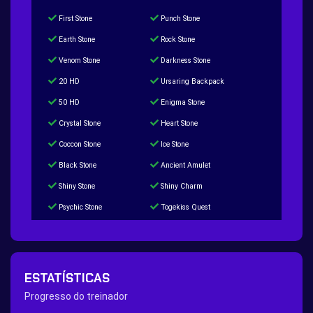
First Stone
Punch Stone
Earth Stone
Rock Stone
Venom Stone
Darkness Stone
20 HD
Ursaring Backpack
50 HD
Enigma Stone
Crystal Stone
Heart Stone
Coccon Stone
Ice Stone
Black Stone
Ancient Amulet
Shiny Stone
Shiny Charm
Psychic Stone
Togekiss Quest
Tropius Puzzle Quest
Duskull Puzzle Quest
Baltoy Puzzle Quest
Feebas Quest
200 Great Ball Quest
Maze Gengar - Addon Gengar Quest
ESTATÍSTICAS
Hippie Outfit Quest
Mago Outfit Quest
Progresso do treinador
TV Camera Quest
Ultraball Quest