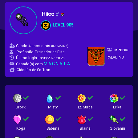
Riicc
LEVEL 905
Criado 4 anos atrás
(
)
07/04/2022
IMPERIO
Profissão Treinador de Elite
PALADINO
Último login
18/08/2023 20:26
M A G N A T A
Casado(a) com
Cidadão de Saffron
Brock
Misty
Lt. Surge
Erika
Koga
Sabrina
Blaine
Giovanni