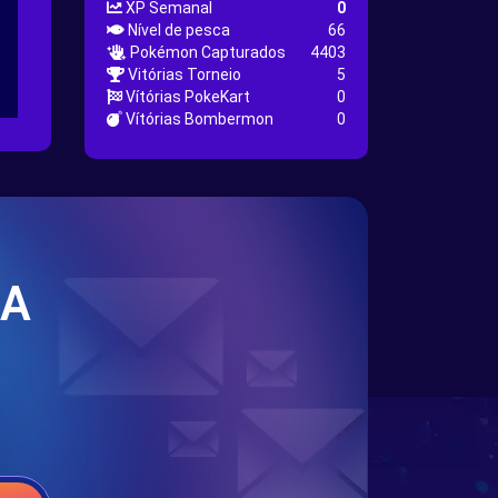
XP Semanal
0
Nível de pesca
66
Pokémon Capturados
4403
Vitórias Torneio
5
Vítórias PokeKart
0
Vítórias Bombermon
0
SA