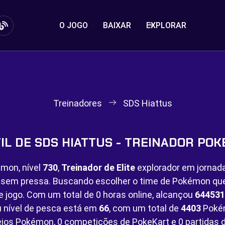
O JOGO
BAIXAR
EXPLORAR
Treinadores
SDS Hiattus
IL DE SDS HIATTUS - TREINADOR PO
mon, nível
730
,
Treinador de Elite
explorador em jornad
o sem pressa. Buscando escolher o time de Pokémon q
e jogo. Com um total de
0 horas online, alcançou
644531
 nível de pesca está em
66
, com um total de
4403
Pokém
eios Pokémon,
0 competições de PokeKart e
0 partidas