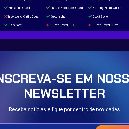
Sun Stone Quest
Nature Backpack Quest
Burning Heart Quest
Snowboard Outfit Quest
Geography
Boost Stone
Dark Side
Burned Tower +EXP
Burned Tower +Loot
The mystery of the Illusion
Syringe
Blessed Boost Stone
Door 999
NSCREVA-SE EM NOS
NEWSLETTER
Receba notícias e fique por dentro de novidades