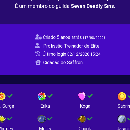
É um membro do guilda
Seven Deadly Sins
.
Criado 5 anos atrás
(
)
17/08/2020
Profissão Treinador de Elite
Último login
02/12/2020 15:24
Cidadão de Saffron
. Surge
Erika
Koga
Sabri
hitney
Morty
Chuck
Jasmi