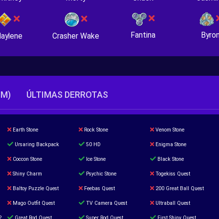
Fantina
Byro
Crasher Wake
aylene
TM)
ÚLTIMAS DERROTAS
Earth Stone
Rock Stone
Venom Stone
Ursaring Backpack
50 HD
Enigma Stone
Coccon Stone
Ice Stone
Black Stone
Shiny Charm
Psychic Stone
Togekiss Quest
Baltoy Puzzle Quest
Feebas Quest
200 Great Ball Quest
Mago Outfit Quest
TV Camera Quest
Ultraball Quest
2
Great Rod Quest
Super Rod Quest
First Shiny Quest