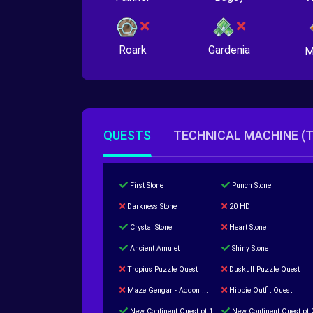
Roark
Gardenia
M
QUESTS
TECHNICAL MACHINE (
First Stone
Punch Stone
Darkness Stone
20 HD
Crystal Stone
Heart Stone
Ancient Amulet
Shiny Stone
Tropius Puzzle Quest
Duskull Puzzle Quest
Maze Gengar - Addon Gengar Quest
Hippie Outfit Quest
New Continent Quest pt.1
New Continent Quest pt.