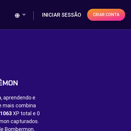
INICIAR SESSÃO
CRIAR CONTA
KÉMON
a, aprendendo e
ue mais combina
1063
XP total e
0
on capturados.
 de Bombermon.