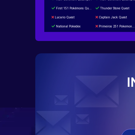
First 151 Pokémons Quest
Thunder Stone Quest
Lucario Quest
Captain Jack Quest
National Pokedex
Primeiros 251 Pokemons na Pokedex
Burned Tower +Catch
Gliscor & Magnezone Evolution Stone
Cap Booster
Eternal Dark Quest
I