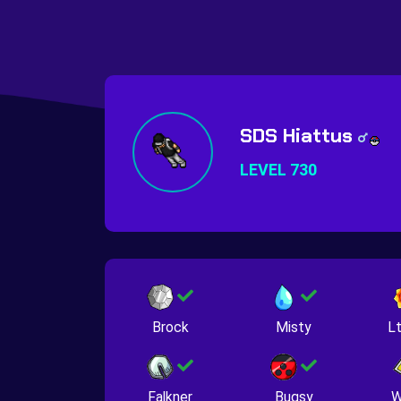
SDS Hiattus
LEVEL 730
Brock
Misty
Lt
Falkner
Bugsy
W