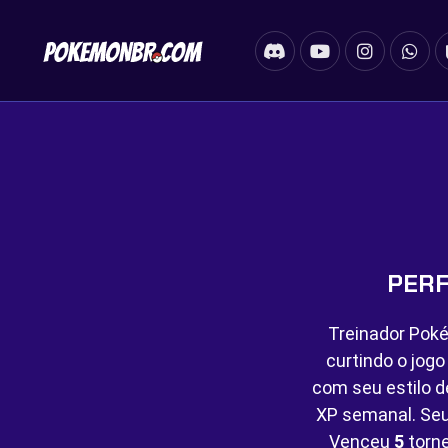
PERF
Treinador Poké
curtindo o jog
com seu estilo d
XP semanal. Seu
Venceu
5
torn