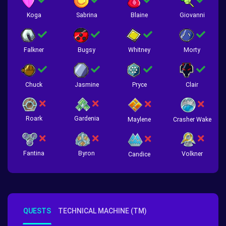
Koga
Sabrina
Blaine
Giovanni
Falkner
Bugsy
Whitney
Morty
Chuck
Jasmine
Pryce
Clair
Roark
Gardenia
Crasher Wake
Maylene
Fantina
Byron
Volkner
Candice
QUESTS
TECHNICAL MACHINE (TM)