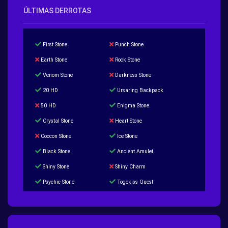
ÚLTIMAS DERROTAS
First Stone
Punch Stone
Earth Stone
Rock Stone
Venom Stone
Darkness Stone
20 HD
Ursaring Backpack
50 HD
Enigma Stone
Crystal Stone
Heart Stone
Coccon Stone
Ice Stone
Black Stone
Ancient Amulet
Shiny Stone
Shiny Charm
Psychic Stone
Togekiss Quest
Tropius Puzzle Quest
Duskull Puzzle Quest
Baltoy Puzzle Quest
Feebas Quest
200 Great Ball Quest
Maze Gengar - Addon Gengar Quest