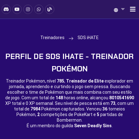
Treinadores
SDS iHATE
PERFIL DE SDS IHATE - TREINADOR
POKÉMON
Treinador Pokémon, nível
785
,
Treinador de Elite
explorador em
jornada, aprendendo e curtindo o jogo sem pressa. Buscando
escolher o time de Pokémon que mais combina com seu estilo
de jogo. Com um total de
148
horas online, alcançou
8010541690
XP total e
0 XP semanal. Seu nível de pesca está em
73
, com um
total de
7984
Pokémon capturados. Venceu
36
torneios
Pokémon,
2
competições de PokeKart e
5
partidas de
Bombermon.
É um membro do guilda
Seven Deadly Sins
.