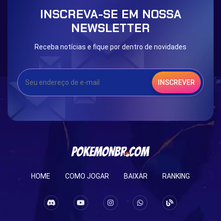
Blessed Boost Stone
Cap Booster
INSCREVA-SE EM NOSSA
Eternal Dark Quest
Door 999
NEWSLETTER
Receba notícias e fique por dentro de novidades
INSCREVER
HOME
COMO JOGAR
BAIXAR
RANKING