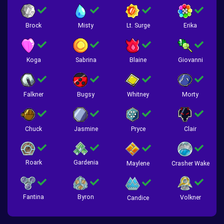
Brock
Misty
Lt. Surge
Erika
Koga
Sabrina
Blaine
Giovanni
Falkner
Bugsy
Whitney
Morty
Chuck
Jasmine
Pryce
Clair
Roark
Gardenia
Crasher Wake
Maylene
Fantina
Byron
Volkner
Candice