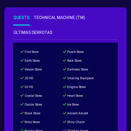
QUESTS
TECHNICAL MACHINE (TM)
ÚLTIMAS DERROTAS
First Stone
Punch Stone
Earth Stone
Rock Stone
Venom Stone
Darkness Stone
20 HD
Ursaring Backpack
50 HD
Enigma Stone
Crystal Stone
Heart Stone
Coccon Stone
Ice Stone
Black Stone
Ancient Amulet
Shiny Stone
Shiny Charm
Psychic Stone
Togekiss Quest