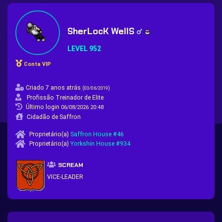
SherLocK WellS
LEVEL 952
Conta VIP
Criado 7 anos atrás
(
)
03/06/2019
Profissão Treinador de Elite
Último login
06/08/2026 20:48
Cidadão de Saffron
Proprietário(a)
Saffron House #46
Proprietário(a)
Yorkshin House #934
SCREAM
VICE-LEADER