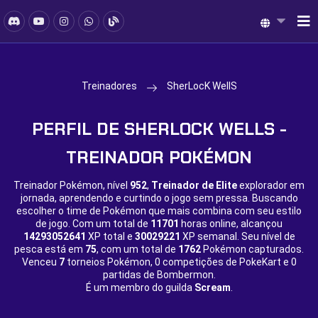
Treinadores
SherLocK WellS
PERFIL DE SHERLOCK WELLS -
TREINADOR POKÉMON
Treinador Pokémon, nível
952
,
Treinador de Elite
explorador em
jornada, aprendendo e curtindo o jogo sem pressa. Buscando
escolher o time de Pokémon que mais combina com seu estilo
de jogo. Com um total de
11701
horas online, alcançou
14293052641
XP total e
30029221
XP semanal. Seu nível de
pesca está em
75
, com um total de
1762
Pokémon capturados.
Venceu
7
torneios Pokémon,
0 competições de PokeKart e
0
partidas de Bombermon.
É um membro do guilda
Scream
.