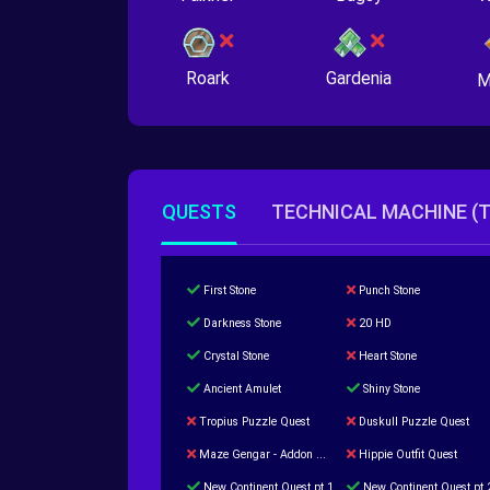
Roark
Gardenia
M
QUESTS
TECHNICAL MACHINE (
First Stone
Punch Stone
Darkness Stone
20 HD
Crystal Stone
Heart Stone
Ancient Amulet
Shiny Stone
Tropius Puzzle Quest
Duskull Puzzle Quest
Maze Gengar - Addon Gengar Quest
Hippie Outfit Quest
New Continent Quest pt.1
New Continent Quest pt.