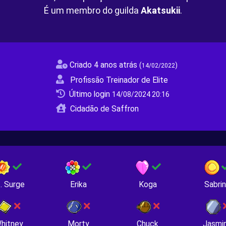
É um membro do guilda
Akatsukii
.
Criado 4 anos atrás
(
)
14/02/2022
Profissão Treinador de Elite
Último login
14/08/2024 20:16
Cidadão de Saffron
. Surge
Erika
Koga
Sabri
hitney
Morty
Chuck
Jasmi