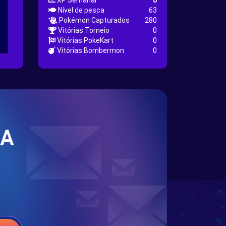
XP Semanal
0
Nível de pesca
63
Pokémon Capturados
280
Vitórias Torneio
0
Vítórias PokeKart
0
Vítórias Bombermon
0
SA