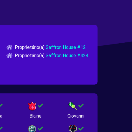
Proprietário(a)
Saffron House #12
Proprietário(a)
Saffron House #424
na
Blaine
Giovanni