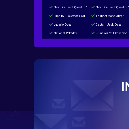
New Continent Quest pt.1
New Continent Quest pt.
First 151 Pokémons Quest
Thunder Stone Quest
Lucario Quest
Captain Jack Quest
National Pokedex
Primeiros 251 Pokemons na Pokedex
Burned Tower +Catch
Gliscor & Magnezone Evolution Stone
Cap Booster
Eternal Dark Quest
I