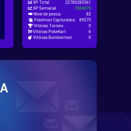
XP Total
22785283361
XP Semanal
7024070
Nível de pesca
82
Pokémon Capturados
89273
Vitórias Torneio
0
Vítórias PokeKart
6
Vítórias Bombermon
0
SA