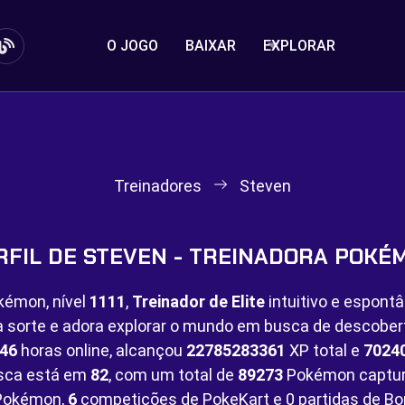
O JOGO
BAIXAR
EXPLORAR
Treinadores
Steven
RFIL DE STEVEN - TREINADORA POKÉ
kémon, nível
1111
,
Treinador de Elite
intuitivo e espont
na sorte e adora explorar o mundo em busca de descobe
46
horas online, alcançou
22785283361
XP total e
7024
esca está em
82
, com um total de
89273
Pokémon captur
 Pokémon,
6
competições de PokeKart e
0 partidas de B