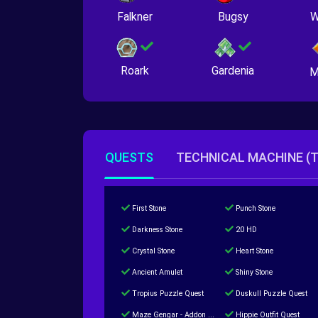
Falkner
Bugsy
W
Roark
Gardenia
M
QUESTS
TECHNICAL MACHINE (
First Stone
Punch Stone
Darkness Stone
20 HD
Crystal Stone
Heart Stone
Ancient Amulet
Shiny Stone
Tropius Puzzle Quest
Duskull Puzzle Quest
Maze Gengar - Addon Gengar Quest
Hippie Outfit Quest