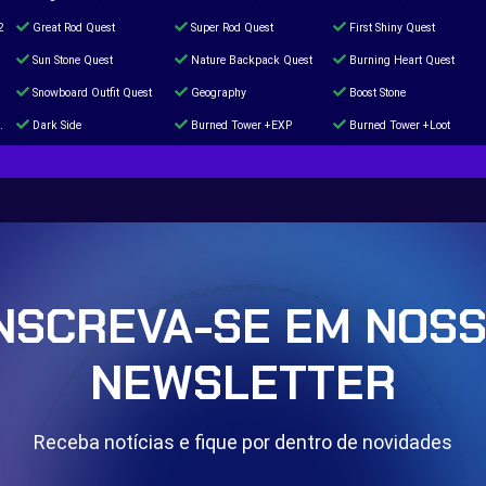
2
Great Rod Quest
Super Rod Quest
First Shiny Quest
Sun Stone Quest
Nature Backpack Quest
Burning Heart Quest
Snowboard Outfit Quest
Geography
Boost Stone
Dark Side
Burned Tower +EXP
Burned Tower +Loot
The mystery of the Illusion
Syringe
Blessed Boost Stone
Door 999
NSCREVA-SE EM NOS
NEWSLETTER
Receba notícias e fique por dentro de novidades