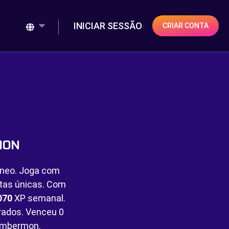
INICIAR SESSÃO
CRIAR CONTA
MON
âneo. Joga com
rtas únicas. Com
070
XP semanal.
ados. Venceu
0
ombermon.