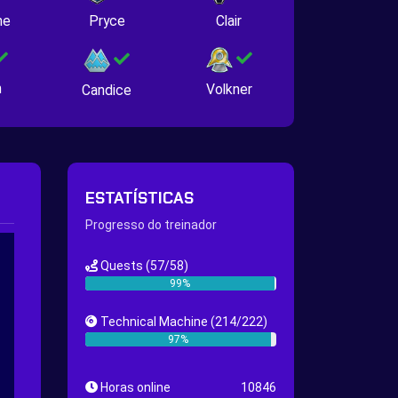
ne
Pryce
Clair
n
Volkner
Candice
ESTATÍSTICAS
Progresso do treinador
Quests
(57/58)
99%
Technical Machine
(214/222)
97%
Horas online
10846