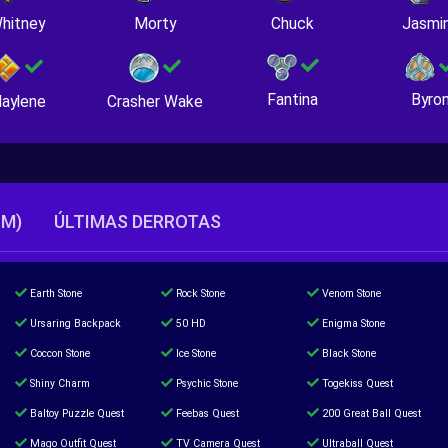
hitney
Morty
Chuck
Jasmi
Fantina
Byro
Crasher Wake
aylene
TM)
ÚLTIMAS DERROTAS
Earth Stone
Rock Stone
Venom Stone
Ursaring Backpack
50 HD
Enigma Stone
Coccon Stone
Ice Stone
Black Stone
Shiny Charm
Psychic Stone
Togekiss Quest
Baltoy Puzzle Quest
Feebas Quest
200 Great Ball Quest
Mago Outfit Quest
TV Camera Quest
Ultraball Quest