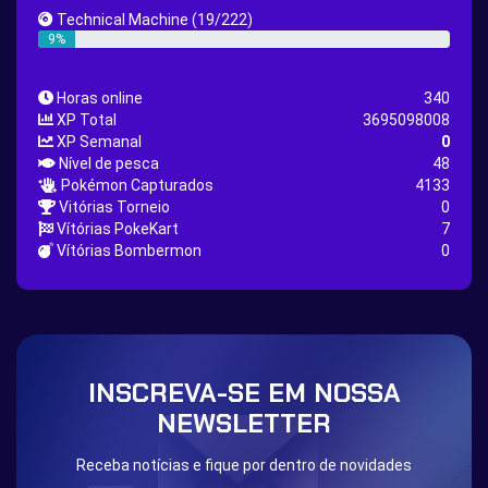
Great Rod Quest
Super Rod Quest
Technical Machine
(19/222)
First Shiny Quest
First 151 Pokémons Quest
9%
Thunder Stone Quest
Sun Stone Quest
Horas online
340
Nature Backpack Quest
Burning Heart Quest
XP Total
3695098008
Lucario Quest
Captain Jack Quest
XP Semanal
0
Nível de pesca
48
Snowboard Outfit Quest
Geography
Pokémon Capturados
4133
Boost Stone
National Pokedex
Vitórias Torneio
0
Vítórias PokeKart
7
Primeiros 251 Pokemons na Pokedex
Dark Side
Vítórias Bombermon
0
Burned Tower +EXP
Burned Tower +Loot
Burned Tower +Catch
Gliscor & Magnezone Evolution Stone
The mystery of the Illusion
Syringe
Blessed Boost Stone
Cap Booster
INSCREVA-SE EM NOSSA
Eternal Dark Quest
Door 999
NEWSLETTER
Receba notícias e fique por dentro de novidades