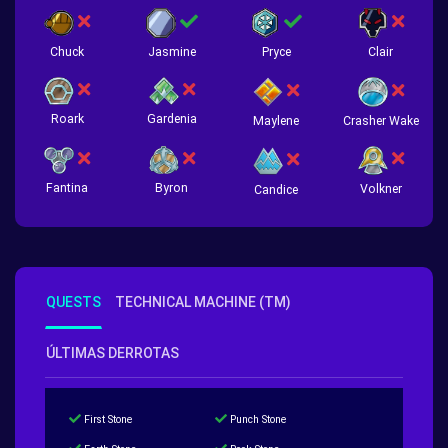
Chuck
Jasmine
Pryce
Clair
Roark
Gardenia
Crasher Wake
Maylene
Fantina
Byron
Volkner
Candice
QUESTS
TECHNICAL MACHINE (TM)
ÚLTIMAS DERROTAS
First Stone
Punch Stone