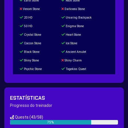
Earth Stone
Rock Stone
Venom Stone
Darkness Stone
20 HD
Ursaring Backpack
50 HD
Enigma Stone
Crystal Stone
Heart Stone
Coccon Stone
Ice Stone
Black Stone
Ancient Amulet
Shiny Stone
Shiny Charm
Psychic Stone
Togekiss Quest
Tropius Puzzle Quest
Duskull Puzzle Quest
Baltoy Puzzle Quest
Feebas Quest
200 Great Ball Quest
Maze Gengar - Addon Gengar Quest
ESTATÍSTICAS
Hippie Outfit Quest
Mago Outfit Quest
Progresso do treinador
TV Camera Quest
Ultraball Quest
Quests
(43/58)
New Continent Quest pt.1
New Continent Quest pt.2
75%