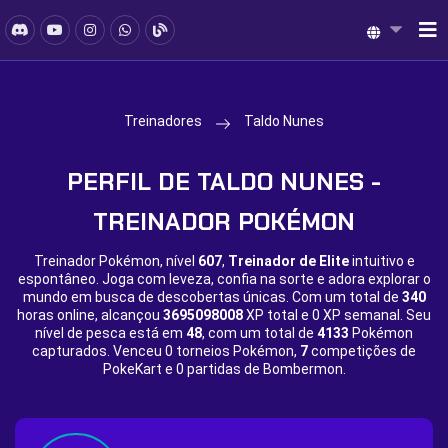
Treinadores
Taldo Nunes
PERFIL DE TALDO NUNES -
TREINADOR POKÉMON
Treinador Pokémon, nível
607
,
Treinador de Elite
intuitivo e
espontâneo. Joga com leveza, confia na sorte e adora explorar o
mundo em busca de descobertas únicas. Com um total de
340
horas online, alcançou
3695098008
XP total e
0 XP semanal. Seu
nível de pesca está em
48
, com um total de
4133
Pokémon
capturados. Venceu
0 torneios Pokémon,
7
competições de
PokeKart e
0 partidas de Bombermon.