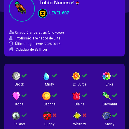
Taldo Nunes
LEVEL 607
Criado 6 anos atrás
(
)
01/07/2020
Profissão Treinador de Elite
Último login
19/04/2025 00:13
Cidadão de Saffron
Brock
Misty
Lt. Surge
Erika
Koga
Sabrina
Blaine
Giovanni
Falkner
Bugsy
Whitney
Morty