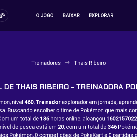
O JOGO
BAIXAR
EXPLORAR
Treinadores
Thais Ribeiro
L DE THAIS RIBEIRO - TREINADORA P
mon, nível
460
,
Treinador
explorador em jornada, aprend
sa. Buscando escolher o time de Pokémon que mais c
. Com um total de
136
horas online, alcançou
1602157022
nível de pesca está em
20
, com um total de
346
Pokémo
eios Pokémon,
0 competições de PokeKart e
0 partidas