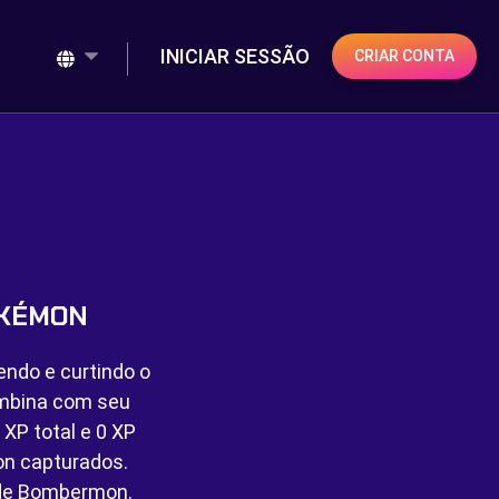
INICIAR SESSÃO
CRIAR CONTA
OKÉMON
endo e curtindo o
ombina com seu
XP total e
0 XP
n capturados.
 de Bombermon.