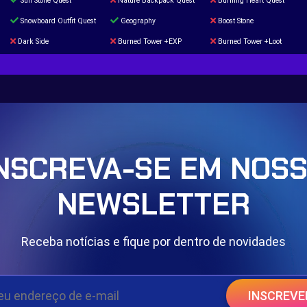
Sun Stone Quest
Nature Backpack Quest
Burning Heart Quest
Snowboard Outfit Quest
Geography
Boost Stone
Dark Side
Burned Tower +EXP
Burned Tower +Loot
The mystery of the Illusion
Syringe
Blessed Boost Stone
Door 999
NSCREVA-SE EM NOS
NEWSLETTER
Receba notícias e fique por dentro de novidades
INSCREVE