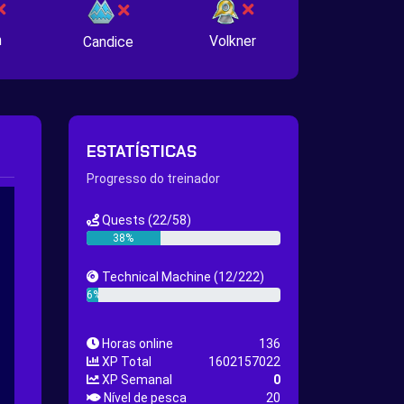
n
Volkner
Candice
ESTATÍSTICAS
Progresso do treinador
Quests
(22/58)
38%
Technical Machine
(12/222)
6%
Horas online
136
XP Total
1602157022
XP Semanal
0
Nível de pesca
20