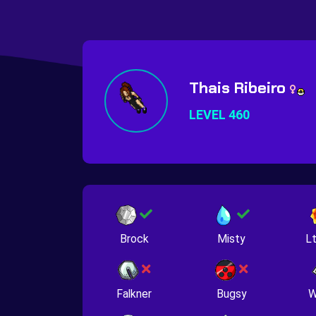
Thais Ribeiro
LEVEL 460
Brock
Misty
Lt
Falkner
Bugsy
W