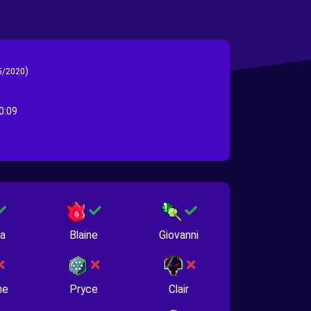
)
5/2020
0:09
na
Blaine
Giovanni
ne
Pryce
Clair