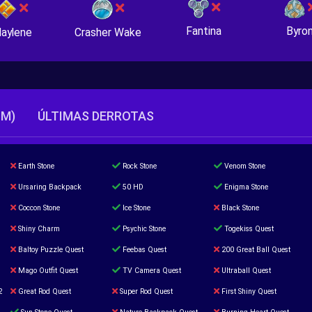
Fantina
Byro
Crasher Wake
aylene
TM)
ÚLTIMAS DERROTAS
Earth Stone
Rock Stone
Venom Stone
Ursaring Backpack
50 HD
Enigma Stone
Coccon Stone
Ice Stone
Black Stone
Shiny Charm
Psychic Stone
Togekiss Quest
Baltoy Puzzle Quest
Feebas Quest
200 Great Ball Quest
Mago Outfit Quest
TV Camera Quest
Ultraball Quest
2
Great Rod Quest
Super Rod Quest
First Shiny Quest