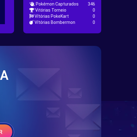
Pokémon Capturados
346
Vitórias Torneio
0
Vítórias PokeKart
0
Vítórias Bombermon
0
SA
R