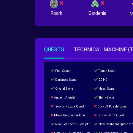
Roark
Gardenia
M
QUESTS
TECHNICAL MACHINE (
First Stone
Punch Stone
Darkness Stone
20 HD
Crystal Stone
Heart Stone
Ancient Amulet
Shiny Stone
Tropius Puzzle Quest
Duskull Puzzle Quest
Maze Gengar - Addon Gengar Quest
Hippie Outfit Quest
New Continent Quest pt.1
New Continent Quest pt.