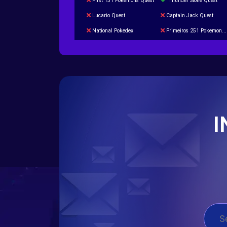
First 151 Pokémons Quest
Thunder Stone Quest
Lucario Quest
Captain Jack Quest
National Pokedex
Primeiros 251 Pokemons na Pokedex
Burned Tower +Catch
Gliscor & Magnezone Evolution Stone
Cap Booster
Eternal Dark Quest
I