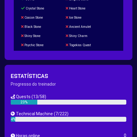
Crystal Stone
Heart Stone
Coccon Stone
Ice Stone
Black Stone
Ancient Amulet
Shiny Stone
Shiny Charm
Psychic Stone
Togekiss Quest
Tropius Puzzle Quest
Duskull Puzzle Quest
Baltoy Puzzle Quest
Feebas Quest
200 Great Ball Quest
Maze Gengar - Addon Gengar Quest
ESTATÍSTICAS
Hippie Outfit Quest
Mago Outfit Quest
Progresso do treinador
TV Camera Quest
Ultraball Quest
Quests
(13/58)
New Continent Quest pt.1
New Continent Quest pt.2
23%
Great Rod Quest
Super Rod Quest
Technical Machine
(7/222)
First Shiny Quest
First 151 Pokémons Quest
4%
Thunder Stone Quest
Sun Stone Quest
0
Horas online
Nature Backpack Quest
Burning Heart Quest