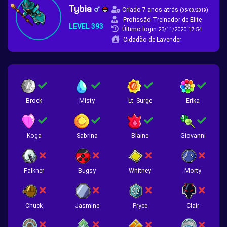
Tybia
Criado 7 anos atrás
(
)
05/08/2019
Profissão Treinador de Elite
LEVEL 393
Último login
23/11/2020 17:54
Cidadão de Lavender
Brock
Misty
Lt. Surge
Erika
Koga
Sabrina
Blaine
Giovanni
Falkner
Bugsy
Whitney
Morty
Chuck
Jasmine
Pryce
Clair