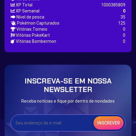
XP Total
1000385809
Lucario Quest
Captain Jack Quest
XP Semanal
0
Nível de pesca
35
Snowboard Outfit Quest
Geography
Pokémon Capturados
125
Boost Stone
National Pokedex
Vitórias Torneio
0
Vítórias PokeKart
0
Primeiros 251 Pokemons na Pokedex
Dark Side
Vítórias Bombermon
0
Burned Tower +EXP
Burned Tower +Loot
Burned Tower +Catch
Gliscor & Magnezone Evolution Stone
The mystery of the Illusion
Syringe
Blessed Boost Stone
Cap Booster
INSCREVA-SE EM NOSSA
Eternal Dark Quest
Door 999
NEWSLETTER
Receba notícias e fique por dentro de novidades
INSCREVER