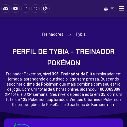
Treinadores
Tybia
PERFIL DE TYBIA - TREINADOR
POKÉMON
Treinador Pokémon, nível
393
,
Treinador de Elite
explorador em
jornada, aprendendo e curtindo o jogo sem pressa. Buscando
escolher o time de Pokémon que mais combina com seu estilo
de jogo. Com um total de
0 horas online, alcançou
1000385809
XP total e
0 XP semanal. Seu nível de pesca está em
35
, com um
total de
125
Pokémon capturados. Venceu
0 torneios Pokémon,
0 competições de PokeKart e
0 partidas de Bombermon.