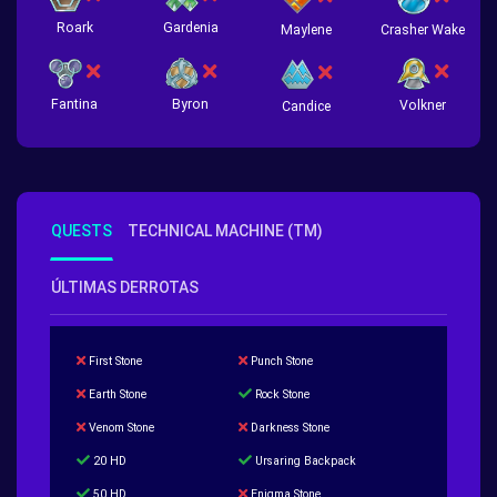
Roark
Gardenia
Crasher Wake
Maylene
Fantina
Byron
Volkner
Candice
QUESTS
TECHNICAL MACHINE (TM)
ÚLTIMAS DERROTAS
First Stone
Punch Stone
Earth Stone
Rock Stone
Venom Stone
Darkness Stone
20 HD
Ursaring Backpack
50 HD
Enigma Stone