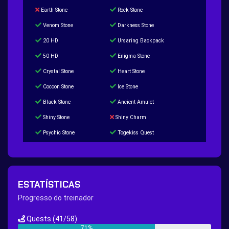
Earth Stone
Rock Stone
Venom Stone
Darkness Stone
20 HD
Ursaring Backpack
50 HD
Enigma Stone
Crystal Stone
Heart Stone
Coccon Stone
Ice Stone
Black Stone
Ancient Amulet
Shiny Stone
Shiny Charm
Psychic Stone
Togekiss Quest
Tropius Puzzle Quest
Duskull Puzzle Quest
Baltoy Puzzle Quest
Feebas Quest
200 Great Ball Quest
Maze Gengar - Addon Gengar Quest
ESTATÍSTICAS
Hippie Outfit Quest
Mago Outfit Quest
Progresso do treinador
TV Camera Quest
Ultraball Quest
Quests
(41/58)
New Continent Quest pt.1
New Continent Quest pt.2
71%