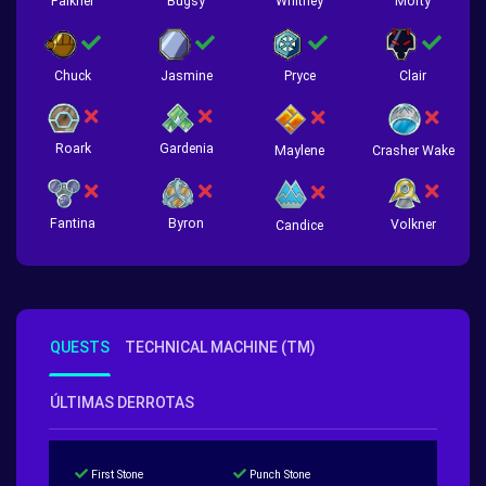
Falkner
Bugsy
Whitney
Morty
Chuck
Jasmine
Pryce
Clair
Roark
Gardenia
Crasher Wake
Maylene
Fantina
Byron
Volkner
Candice
QUESTS
TECHNICAL MACHINE (TM)
ÚLTIMAS DERROTAS
First Stone
Punch Stone