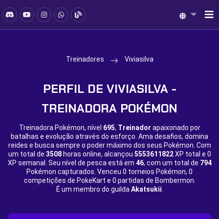
Treinadores
Viviasilva
PERFIL DE VIVIASILVA -
TREINADORA POKÉMON
Treinadora Pokémon, nível
695
,
Treinador
apaixonado por
batalhas e evolução através do esforço. Ama desafios, domina
reides e busca sempre o poder máximo dos seus Pokémon. Com
um total de
3508
horas online, alcançou
5553611822
XP total e
0
XP semanal. Seu nível de pesca está em
46
, com um total de
794
Pokémon capturados. Venceu
0 torneios Pokémon,
0
competições de PokeKart e
0 partidas de Bombermon.
É um membro do guilda
Akatsukii
.