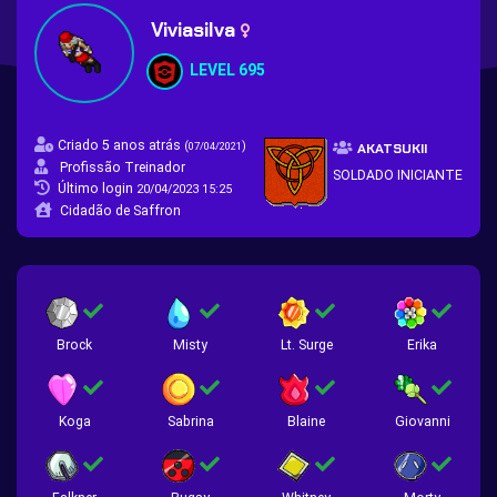
Viviasilva
LEVEL 695
Criado 5 anos atrás
(
)
07/04/2021
AKATSUKII
Profissão Treinador
SOLDADO INICIANTE
Último login
20/04/2023 15:25
Cidadão de Saffron
Brock
Misty
Lt. Surge
Erika
Koga
Sabrina
Blaine
Giovanni