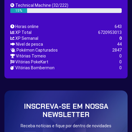
Great Rod Quest
Super Rod Quest
Technical Machine
(32/222)
First Shiny Quest
First 151 Pokémons Quest
15%
Thunder Stone Quest
Sun Stone Quest
Horas online
643
Nature Backpack Quest
Burning Heart Quest
XP Total
6720953013
Lucario Quest
Captain Jack Quest
XP Semanal
0
Nível de pesca
44
Snowboard Outfit Quest
Geography
Pokémon Capturados
2847
Boost Stone
National Pokedex
Vitórias Torneio
0
Vítórias PokeKart
0
Primeiros 251 Pokemons na Pokedex
Dark Side
Vítórias Bombermon
0
Burned Tower +EXP
Burned Tower +Loot
Burned Tower +Catch
Gliscor & Magnezone Evolution Stone
The mystery of the Illusion
Syringe
Blessed Boost Stone
Cap Booster
INSCREVA-SE EM NOSSA
Eternal Dark Quest
Door 999
NEWSLETTER
Receba notícias e fique por dentro de novidades