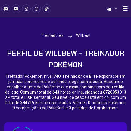
Treinadores
Willbew
PERFIL DE WILLBEW - TREINADOR
POKÉMON
Treinador Pokémon, nível
740
,
Treinador de Elite
explorador em
jornada, aprendendo e curtindo o jogo sem pressa. Buscando
escolher o time de Pokémon que mais combina com seu estilo
de jogo. Com um total de
643
horas online, alcançou
6720953013
XP total e
0 XP semanal. Seu nível de pesca está em
44
, com um
total de
2847
Pokémon capturados. Venceu
0 torneios Pokémon,
0 competições de PokeKart e
0 partidas de Bombermon.