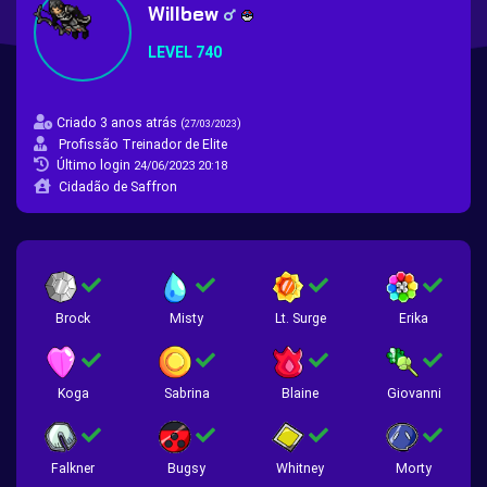
Willbew
LEVEL 740
Criado 3 anos atrás
(
)
27/03/2023
Profissão Treinador de Elite
Último login
24/06/2023 20:18
Cidadão de Saffron
Brock
Misty
Lt. Surge
Erika
Koga
Sabrina
Blaine
Giovanni
Falkner
Bugsy
Whitney
Morty