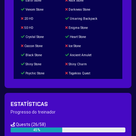
Earth Stone
Rock Stone
Venom Stone
Darkness Stone
20 HD
Ursaring Backpack
50 HD
Enigma Stone
Crystal Stone
Heart Stone
Coccon Stone
Ice Stone
Black Stone
Ancient Amulet
Shiny Stone
Shiny Charm
Psychic Stone
Togekiss Quest
Tropius Puzzle Quest
Duskull Puzzle Quest
Baltoy Puzzle Quest
Feebas Quest
200 Great Ball Quest
Maze Gengar - Addon Gengar Quest
ESTATÍSTICAS
Hippie Outfit Quest
Mago Outfit Quest
Progresso do treinador
TV Camera Quest
Ultraball Quest
Quests
(26/58)
New Continent Quest pt.1
New Continent Quest pt.2
45%