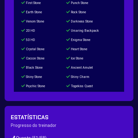
First Stone
Punch Stone
Earth Stone
Rock Stone
Venom Stone
Darkness Stone
20 HD
Ursaring Backpack
50 HD
Enigma Stone
Crystal Stone
Heart Stone
Coccon Stone
Ice Stone
Black Stone
Ancient Amulet
Shiny Stone
Shiny Charm
Psychic Stone
Togekiss Quest
Tropius Puzzle Quest
Duskull Puzzle Quest
Baltoy Puzzle Quest
Feebas Quest
200 Great Ball Quest
Maze Gengar - Addon Gengar Quest
ESTATÍSTICAS
Hippie Outfit Quest
Mago Outfit Quest
Progresso do treinador
TV Camera Quest
Ultraball Quest