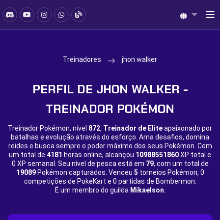
Treinadores
jhon walker
PERFIL DE JHON WALKER -
TREINADOR POKÉMON
Treinador Pokémon, nível
872
,
Treinador de Elite
apaixonado por
batalhas e evolução através do esforço. Ama desafios, domina
reides e busca sempre o poder máximo dos seus Pokémon. Com
um total de
4181
horas online, alcançou
10988551860
XP total e
0 XP semanal. Seu nível de pesca está em
79
, com um total de
19089
Pokémon capturados. Venceu
5
torneios Pokémon,
0
competições de PokeKart e
0 partidas de Bombermon.
É um membro do guilda
Mikaelson
.