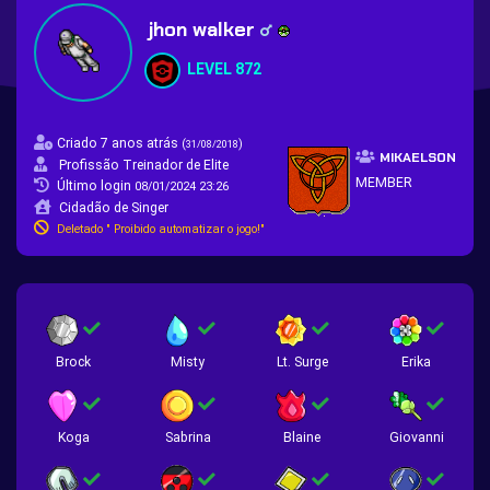
jhon walker
LEVEL 872
Criado 7 anos atrás
(
)
31/08/2018
MIKAELSON
Profissão Treinador de Elite
MEMBER
Último login
08/01/2024 23:26
Cidadão de Singer
Deletado " Proibido automatizar o jogo!"
Brock
Misty
Lt. Surge
Erika
Koga
Sabrina
Blaine
Giovanni