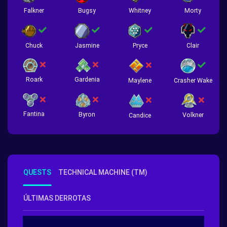
Falkner
Bugsy
Whitney
Morty
Chuck
Jasmine
Pryce
Clair
Roark
Gardenia
Crasher Wake
Maylene
Fantina
Byron
Volkner
Candice
QUESTS
TECHNICAL MACHINE (TM)
ÚLTIMAS DERROTAS