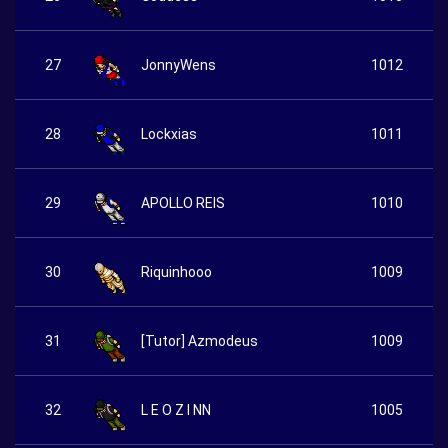
27
JonnyWens
1012
28
Lockxias
1011
29
APOLLO REIS
1010
30
Riquinhooo
1009
31
[Tutor] Azmodeus
1009
32
L E O Z I NN
1005