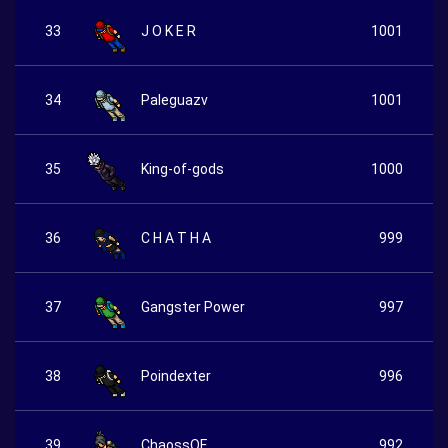
33
J O K E R
1001
34
Paleguazv
1001
35
King-of-gods
1000
36
C H A T H A
999
37
Gangster Power
997
38
Poindexter
996
39
ChaossOF
992