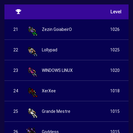
Level
21
Zezin GoiabeirO
1026
22
Lollypad
1025
23
WINDOWS LINUX
1020
24
XerXee
1018
25
Grande Mestre
1015
26
Goddess
1015